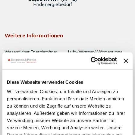
Endenergiebedarf
Weitere Informationen
Wesentlicher Energieträger
Luft-/Wasser-Wärmepumpe
Energieausweis gültig bis
2028-11-18
Energieausweis Jahrgang
ab dem 1.5.2014
Energieausweis Werteklasse
C
Diese Webseite verwendet Cookies
Wir verwenden Cookies, um Inhalte und Anzeigen zu
Energieausweis Baujahr
1929
personalisieren, Funktionen für soziale Medien anbieten
Energieausweis Gebäudeart
Wohngebäude
zu können und die Zugriffe auf unsere Website zu
Heizung
Zentralheizung
analysieren. Außerdem geben wir Informationen zu Ihrer
Verwendung unserer Website an unsere Partner für
Befeuerung
Luft-/Wasser-Wärmepumpe
soziale Medien, Werbung und Analysen weiter. Unsere
Partner führen diese Informationen möglicherweise mit