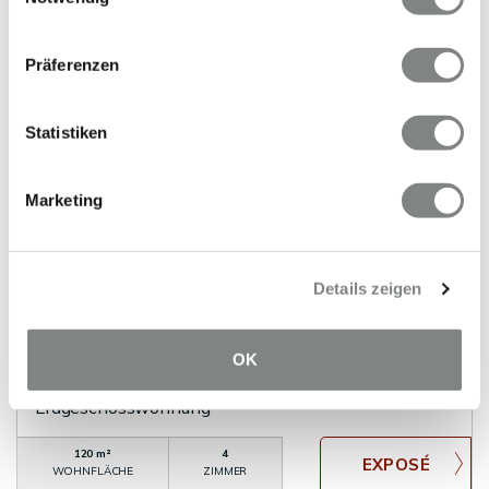
120 m²
5
WOHNFLÄCHE
ZIMMER
Präferenzen
Statistiken
Marketing
VERMIETET
Details zeigen
Wilhelmsfeld
Wohnen trifft Natur - Großzügige
OK
Gartenwohnung mit Einbauküche
Erdgeschosswohnung
120 m²
4
WOHNFLÄCHE
ZIMMER