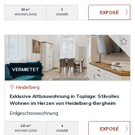
82 m²
3
WOHNFLÄCHE
ZIMMER
VERMIETET
Heidelberg
Exklusive Altbauwohnung in Toplage: Stilvolles
Wohnen im Herzen von Heidelberg-Bergheim
Erdgeschosswohnung
123 m²
4
WOHNFLÄCHE
ZIMMER