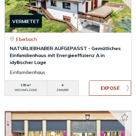
VERMIETET
Eberbach
NATURLIEBHABER AUFGEPASST - Gemütliches
Einfamilienhaus mit Energieeffizienz A in
idyllischer Lage
Einfamilienhaus
178 m²
6
WOHNFLÄCHE
ZIMMER