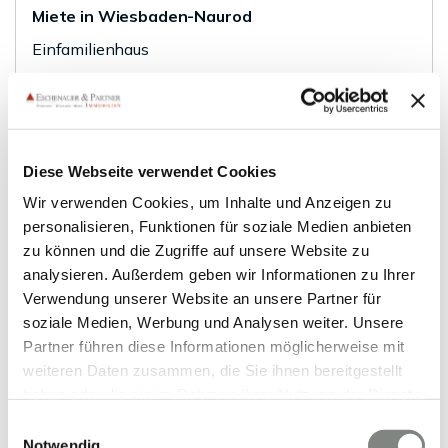
Miete in Wiesbaden-Naurod
Einfamilienhaus
148 m²
5
WOHNFLÄCHE
ZIMMER
Diese Webseite verwendet Cookies
Wir verwenden Cookies, um Inhalte und Anzeigen zu
personalisieren, Funktionen für soziale Medien anbieten
zu können und die Zugriffe auf unsere Website zu
analysieren. Außerdem geben wir Informationen zu Ihrer
VERMIETET
Verwendung unserer Website an unsere Partner für
soziale Medien, Werbung und Analysen weiter. Unsere
Partner führen diese Informationen möglicherweise mit
Mainz
weiteren Daten zusammen, die Sie ihnen bereitgestellt
Schönes Reihenendhaus in familienfreundlicher
haben oder die sie im Rahmen Ihrer Nutzung der Dienste
Lage in Mainz-Lerchenberg
gesammelt haben. Sie geben Einwilligung zu unseren
Einwilligungsauswahl
Reiheneckhaus
Cookies, wenn Sie unsere Webseite weiterhin nutzen.
Notwendig