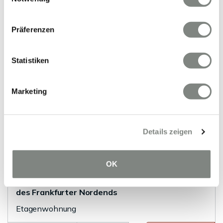
Weststadt
Maisonettewohnung
Präferenzen
185 m²
4
WOHNFLÄCHE
ZIMMER
Statistiken
Marketing
Details zeigen
VERMIETET
OK
Frankfurt am Main
Mitten im Leben - urbanes Wohnen im Herzen
des Frankfurter Nordends
Etagenwohnung