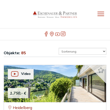
Objekte:
85
Video
1.750,- €
Heidelberg