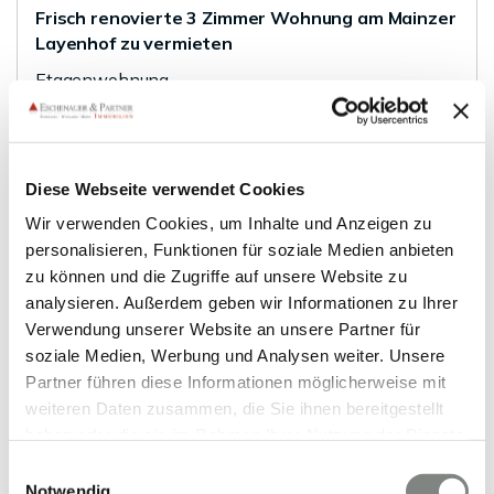
Frisch renovierte 3 Zimmer Wohnung am Mainzer
Layenhof zu vermieten
Etagenwohnung
82 m²
3
WOHNFLÄCHE
ZIMMER
Diese Webseite verwendet Cookies
Wir verwenden Cookies, um Inhalte und Anzeigen zu
personalisieren, Funktionen für soziale Medien anbieten
zu können und die Zugriffe auf unsere Website zu
analysieren. Außerdem geben wir Informationen zu Ihrer
Verwendung unserer Website an unsere Partner für
VERMIETET
soziale Medien, Werbung und Analysen weiter. Unsere
Partner führen diese Informationen möglicherweise mit
weiteren Daten zusammen, die Sie ihnen bereitgestellt
Heidelberg
haben oder die sie im Rahmen Ihrer Nutzung der Dienste
Barrierefreie und luxuriöse Maisonett-Wohnung
gesammelt haben. Sie geben Einwilligung zu unseren
im Hinterhofgebäude der Heidelberger-
Einwilligungsauswahl
Cookies, wenn Sie unsere Webseite weiterhin nutzen.
Notwendig