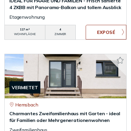
IDEAL FÜR PAARE UND FAMILIEN - Frisch sanierte
4 ZKBB mit Panorama-Balkon und tollem Ausblick
Etagenwohnung
127 m²
4
WOHNFLÄCHE
ZIMMER
VERMIETET
Hemsbach
Charmantes Zweifamilienhaus mit Garten - ideal
für Familien oder Mehrgenerationenwohnen
Zweifamilienhaus