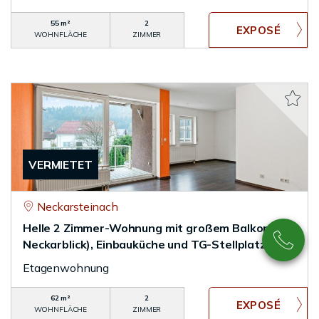
55 m²
2
WOHNFLÄCHE
ZIMMER
VERMIETET
Neckarsteinach
Helle 2 Zimmer-Wohnung mit großem Balkon (mit
Neckarblick), Einbauküche und TG-Stellplatz
Etagenwohnung
62 m²
2
WOHNFLÄCHE
ZIMMER