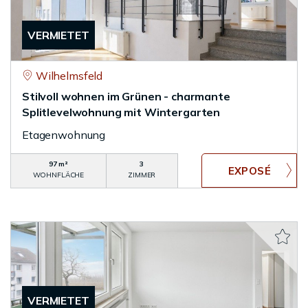
VERMIETET
Wilhelmsfeld
Stilvoll wohnen im Grünen - charmante
Splitlevelwohnung mit Wintergarten
Etagenwohnung
97 m²
3
WOHNFLÄCHE
ZIMMER
VERMIETET