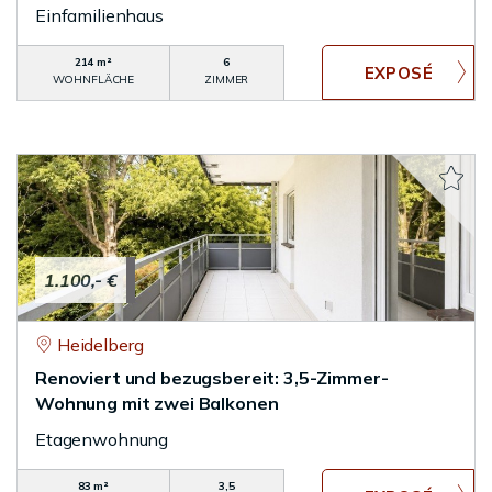
Einfamilienhaus
214 m²
6
WOHNFLÄCHE
ZIMMER
1.100,- €
Heidelberg
Renoviert und bezugsbereit: 3,5-Zimmer-
Wohnung mit zwei Balkonen
Etagenwohnung
83 m²
3,5