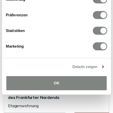
Weststadt
Maisonettewohnung
Präferenzen
185 m²
4
WOHNFLÄCHE
ZIMMER
Statistiken
Marketing
Details zeigen
VERMIETET
OK
Frankfurt am Main
Mitten im Leben - urbanes Wohnen im Herzen
des Frankfurter Nordends
Etagenwohnung