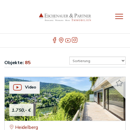
Objekte:
85
Video
1.750,- €
Heidelberg