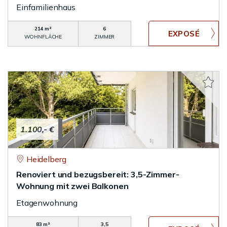
Einfamilienhaus
214 m²
6
WOHNFLÄCHE
ZIMMER
1.100,- €
Heidelberg
Renoviert und bezugsbereit: 3,5-Zimmer-
Wohnung mit zwei Balkonen
Etagenwohnung
83 m²
3,5