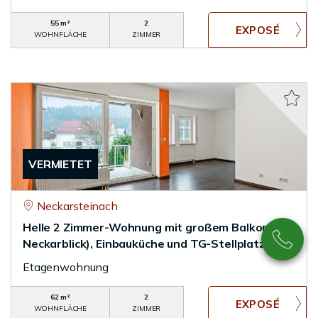
55 m²
2
WOHNFLÄCHE
ZIMMER
VERMIETET
Neckarsteinach
Helle 2 Zimmer-Wohnung mit großem Balkon (mit
Neckarblick), Einbauküche und TG-Stellplatz
Etagenwohnung
62 m²
2
WOHNFLÄCHE
ZIMMER