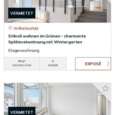
VERMIETET
Wilhelmsfeld
Stilvoll wohnen im Grünen - charmante
Splitlevelwohnung mit Wintergarten
Etagenwohnung
97 m²
3
WOHNFLÄCHE
ZIMMER
VERMIETET