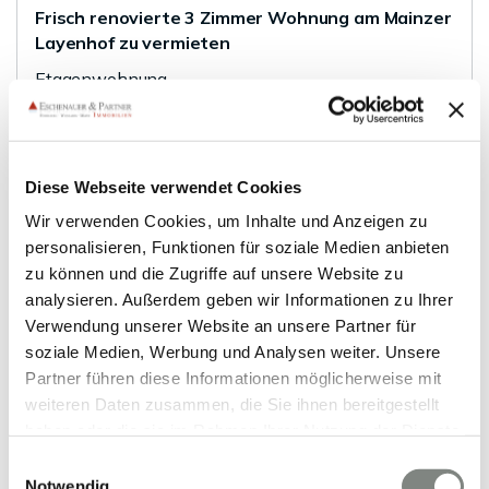
Frisch renovierte 3 Zimmer Wohnung am Mainzer
Layenhof zu vermieten
Etagenwohnung
82 m²
3
WOHNFLÄCHE
ZIMMER
Diese Webseite verwendet Cookies
Wir verwenden Cookies, um Inhalte und Anzeigen zu
personalisieren, Funktionen für soziale Medien anbieten
zu können und die Zugriffe auf unsere Website zu
analysieren. Außerdem geben wir Informationen zu Ihrer
Verwendung unserer Website an unsere Partner für
VERMIETET
soziale Medien, Werbung und Analysen weiter. Unsere
Partner führen diese Informationen möglicherweise mit
weiteren Daten zusammen, die Sie ihnen bereitgestellt
Heidelberg
haben oder die sie im Rahmen Ihrer Nutzung der Dienste
Barrierefreie und luxuriöse Maisonett-Wohnung
gesammelt haben. Sie geben Einwilligung zu unseren
im Hinterhofgebäude der Heidelberger-
Einwilligungsauswahl
Cookies, wenn Sie unsere Webseite weiterhin nutzen.
Notwendig