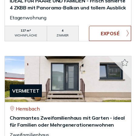
IDEAL FÜR PAARE UND FAMILIEN - Frisch sanierte
4 ZKBB mit Panorama-Balkon und tollem Ausblick
Etagenwohnung
127 m²
4
WOHNFLÄCHE
ZIMMER
VERMIETET
Hemsbach
Charmantes Zweifamilienhaus mit Garten - ideal
für Familien oder Mehrgenerationenwohnen
Zweifamilienhaus