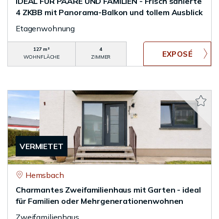
IDEAL FÜR PAARE UND FAMILIEN - Frisch sanierte
4 ZKBB mit Panorama-Balkon und tollem Ausblick
Etagenwohnung
127 m²
4
WOHNFLÄCHE
ZIMMER
VERMIETET
Hemsbach
Charmantes Zweifamilienhaus mit Garten - ideal
für Familien oder Mehrgenerationenwohnen
Zweifamilienhaus