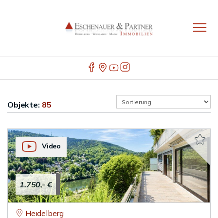
Objekte:
85
Video
1.750,- €
Heidelberg