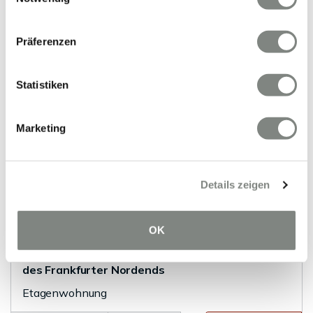
Weststadt
Maisonettewohnung
Präferenzen
185 m²
4
WOHNFLÄCHE
ZIMMER
Statistiken
Marketing
Details zeigen
VERMIETET
OK
Frankfurt am Main
Mitten im Leben - urbanes Wohnen im Herzen
des Frankfurter Nordends
Etagenwohnung