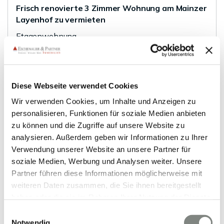
Frisch renovierte 3 Zimmer Wohnung am Mainzer
Layenhof zu vermieten
Etagenwohnung
82 m²
3
WOHNFLÄCHE
ZIMMER
Diese Webseite verwendet Cookies
Wir verwenden Cookies, um Inhalte und Anzeigen zu
personalisieren, Funktionen für soziale Medien anbieten
zu können und die Zugriffe auf unsere Website zu
analysieren. Außerdem geben wir Informationen zu Ihrer
Verwendung unserer Website an unsere Partner für
VERMIETET
soziale Medien, Werbung und Analysen weiter. Unsere
Partner führen diese Informationen möglicherweise mit
weiteren Daten zusammen, die Sie ihnen bereitgestellt
Heidelberg
haben oder die sie im Rahmen Ihrer Nutzung der Dienste
Barrierefreie und luxuriöse Maisonett-Wohnung
gesammelt haben. Sie geben Einwilligung zu unseren
im Hinterhofgebäude der Heidelberger-
Einwilligungsauswahl
Cookies, wenn Sie unsere Webseite weiterhin nutzen.
Notwendig