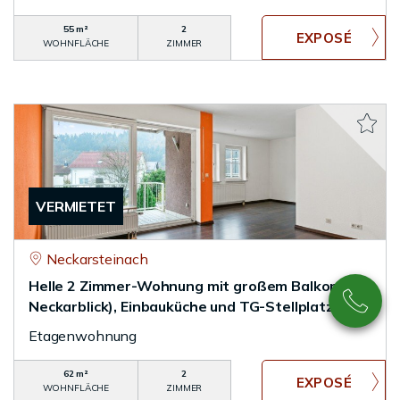
55 m²
2
WOHNFLÄCHE
ZIMMER
VERMIETET
Neckarsteinach
Helle 2 Zimmer-Wohnung mit großem Balkon (mit
Neckarblick), Einbauküche und TG-Stellplatz
Etagenwohnung
62 m²
2
WOHNFLÄCHE
ZIMMER