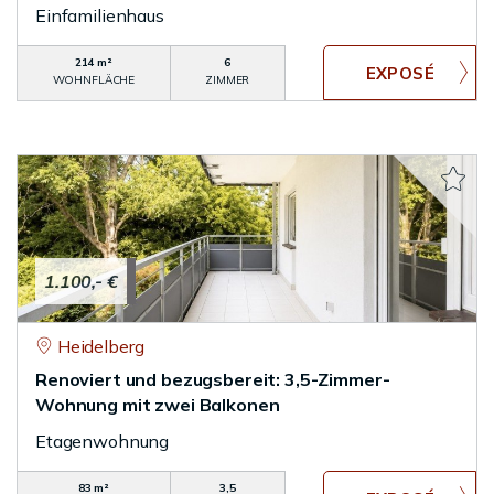
Einfamilienhaus
214 m²
6
WOHNFLÄCHE
ZIMMER
1.100,- €
Heidelberg
Renoviert und bezugsbereit: 3,5-Zimmer-
Wohnung mit zwei Balkonen
Etagenwohnung
83 m²
3,5