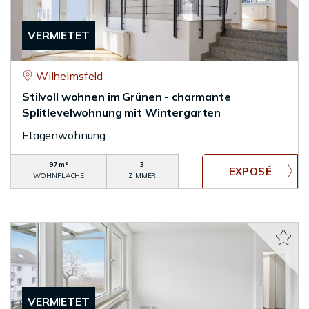
VERMIETET
Wilhelmsfeld
Stilvoll wohnen im Grünen - charmante
Splitlevelwohnung mit Wintergarten
Etagenwohnung
97 m²
3
WOHNFLÄCHE
ZIMMER
VERMIETET