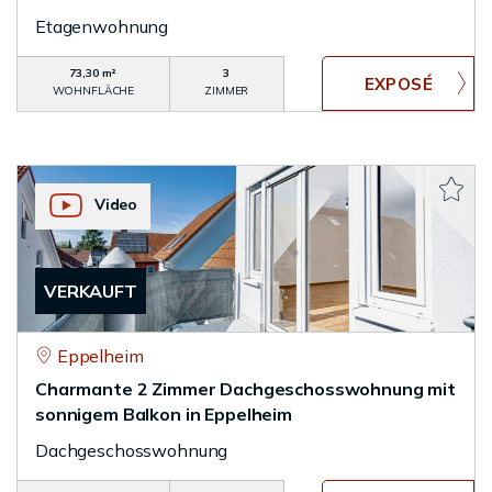
Etagenwohnung
73,30 m²
3
WOHNFLÄCHE
ZIMMER
Video
VERKAUFT
Eppelheim
Charmante 2 Zimmer Dachgeschosswohnung mit
sonnigem Balkon in Eppelheim
Dachgeschosswohnung