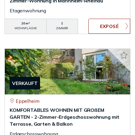
Zimmer-Wohnung in Mannheim-Rheinau
Etagenwohnung
20 m²
1
WOHNFLÄCHE
ZIMMER
VERKAUFT
Eppelheim
KOMFORTABLES WOHNEN MIT GROßEM
GARTEN - 2-Zimmer-Erdgeschosswohnung mit
Terrasse, Garten & Balkon
Erdgeschosswohnung