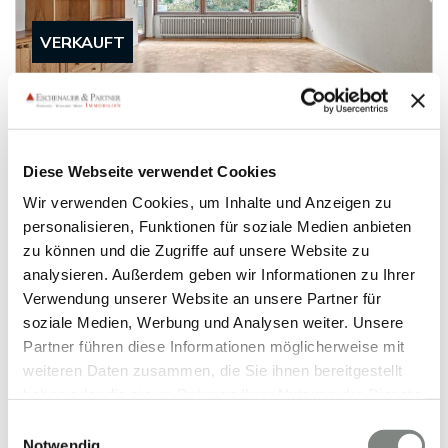
VERKAUFT
Heidelberg
Idyllisch gelegene 3 ZKB mit Blick ins Grün und
dem entspannenden Geplätscher eines Baches
Diese Webseite verwendet Cookies
Etagenwohnung
Wir verwenden Cookies, um Inhalte und Anzeigen zu
personalisieren, Funktionen für soziale Medien anbieten
106 m²
3
WOHNFLÄCHE
ZIMMER
zu können und die Zugriffe auf unsere Website zu
analysieren. Außerdem geben wir Informationen zu Ihrer
Verwendung unserer Website an unsere Partner für
soziale Medien, Werbung und Analysen weiter. Unsere
Partner führen diese Informationen möglicherweise mit
Video
weiteren Daten zusammen, die Sie ihnen bereitgestellt
haben oder die sie im Rahmen Ihrer Nutzung der Dienste
gesammelt haben. Sie geben Einwilligung zu unseren
Einwilligungsauswahl
VERKAUFT
Cookies, wenn Sie unsere Webseite weiterhin nutzen.
Notwendig