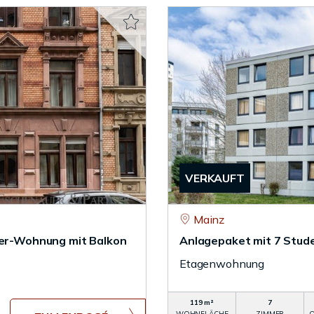
VERKAUFT
Mainz
mmer-Wohnung mit Balkon
Anlagepaket mit 7 Stud
Etagenwohnung
119 m²
7
WOHNFLÄCHE
ZIMMER
O