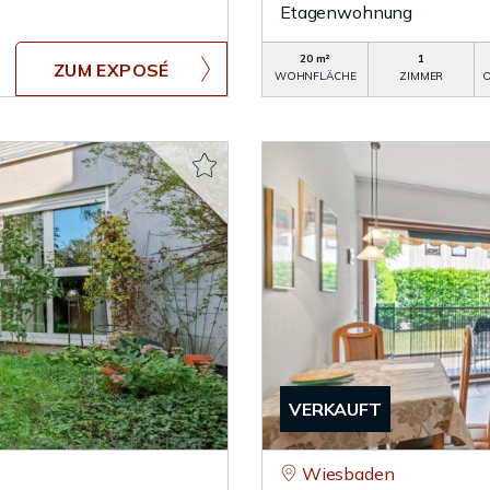
Etagenwohnung
20 m²
1
ZUM EXPOSÉ
WOHNFLÄCHE
ZIMMER
O
VERKAUFT
Wiesbaden