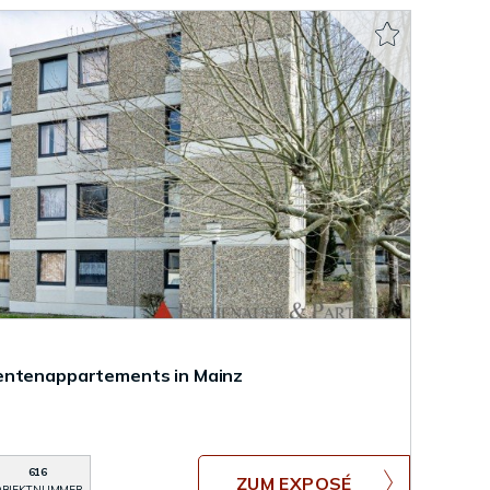
entenappartements in Mainz
616
ZUM EXPOSÉ
BJEKTNUMMER