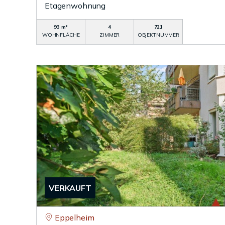
Etagenwohnung
93 m²
4
721
WOHNFLÄCHE
ZIMMER
OBJEKTNUMMER
VERKAUFT
Eppelheim