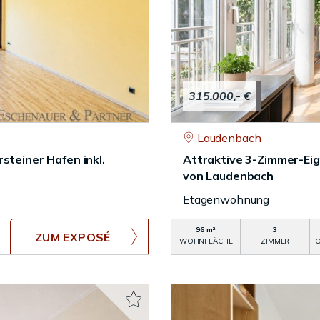
315.000,- €
Laudenbach
steiner Hafen inkl.
Attraktive 3-Zimmer-Ei
von Laudenbach
Etagenwohnung
96 m²
3
ZUM EXPOSÉ
WOHNFLÄCHE
ZIMMER
O