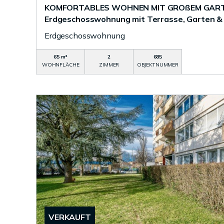
KOMFORTABLES WOHNEN MIT GROßEM GARTE
Erdgeschosswohnung mit Terrasse, Garten &
Erdgeschosswohnung
65 m²
2
685
WOHNFLÄCHE
ZIMMER
OBJEKTNUMMER
VERKAUFT