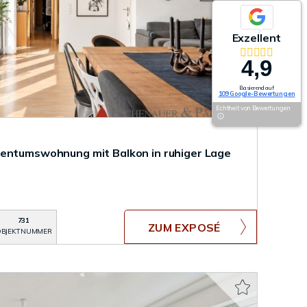
Exzellent
4,9
Basierend auf
109 Google-Bewertungen
Echtheit von Bewertungen
gentumswohnung mit Balkon in ruhiger Lage
731
ZUM EXPOSÉ
BJEKTNUMMER