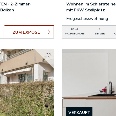
N - 2-Zimmer-
Wohnen im Schiersteine
 Balkon
mit PKW Stellplatz
Erdgeschosswohnung
50 m²
1
ZUM EXPOSÉ
WOHNFLÄCHE
ZIMMER
O
VERKAUFT