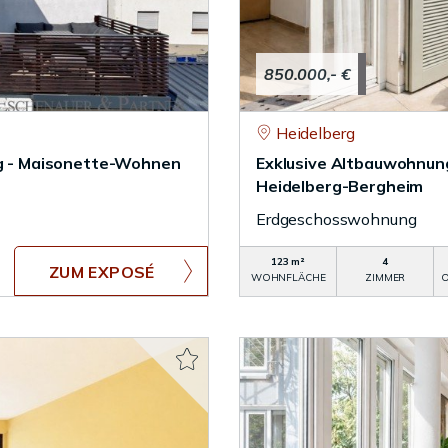
850.000,- €
Heidelberg
ing - Maisonette-Wohnen
Exklusive Altbauwohnung
Heidelberg-Bergheim
Erdgeschosswohnung
123 m²
4
ZUM EXPOSÉ
WOHNFLÄCHE
ZIMMER
O