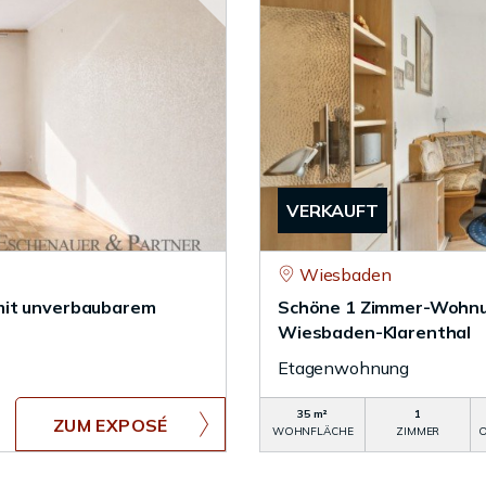
VERKAUFT
Wiesbaden
mit unverbaubarem
Schöne 1 Zimmer-Wohnun
Wiesbaden-Klarenthal
Etagenwohnung
35 m²
1
ZUM EXPOSÉ
WOHNFLÄCHE
ZIMMER
O