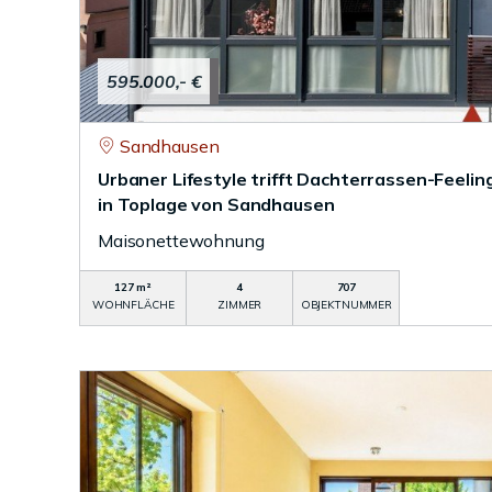
595.000,- €
Sandhausen
Urbaner Lifestyle trifft Dachterrassen-Feel
in Toplage von Sandhausen
Maisonettewohnung
127 m²
4
707
WOHNFLÄCHE
ZIMMER
OBJEKTNUMMER