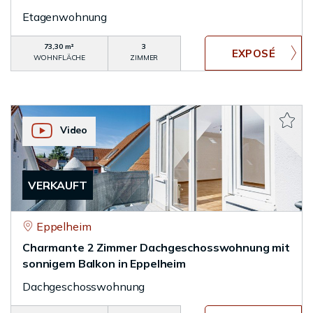
Etagenwohnung
73,30 m²
3
WOHNFLÄCHE
ZIMMER
Video
VERKAUFT
Eppelheim
Charmante 2 Zimmer Dachgeschosswohnung mit
sonnigem Balkon in Eppelheim
Dachgeschosswohnung