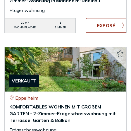
Zimmer-Wohnung in Mannheim-Rheinau
Etagenwohnung
20 m²
1
WOHNFLÄCHE
ZIMMER
VERKAUFT
Eppelheim
KOMFORTABLES WOHNEN MIT GROßEM
GARTEN - 2-Zimmer-Erdgeschosswohnung mit
Terrasse, Garten & Balkon
Erdgeschosswohnung