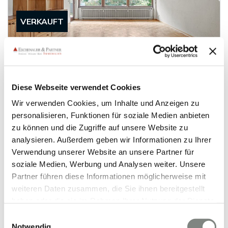
VERKAUFT
Heidelberg
Idyllisch gelegene 3 ZKB mit Blick ins Grün und
dem entspannenden Geplätscher eines Baches
Diese Webseite verwendet Cookies
Etagenwohnung
Wir verwenden Cookies, um Inhalte und Anzeigen zu
personalisieren, Funktionen für soziale Medien anbieten
106 m²
3
WOHNFLÄCHE
ZIMMER
zu können und die Zugriffe auf unsere Website zu
analysieren. Außerdem geben wir Informationen zu Ihrer
Verwendung unserer Website an unsere Partner für
soziale Medien, Werbung und Analysen weiter. Unsere
Partner führen diese Informationen möglicherweise mit
Video
weiteren Daten zusammen, die Sie ihnen bereitgestellt
haben oder die sie im Rahmen Ihrer Nutzung der Dienste
gesammelt haben. Sie geben Einwilligung zu unseren
Einwilligungsauswahl
VERKAUFT
Cookies, wenn Sie unsere Webseite weiterhin nutzen.
Notwendig