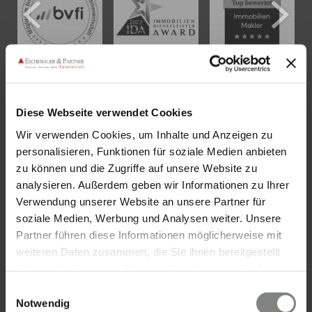
KONTAKT
Diese Webseite verwendet Cookies
Wir verwenden Cookies, um Inhalte und Anzeigen zu
Eschenauer & Partner Immobilien
personalisieren, Funktionen für soziale Medien anbieten
Immobilienmakler HEIDELBERG
zu können und die Zugriffe auf unsere Website zu
Immobilien Heidelberg
analysieren. Außerdem geben wir Informationen zu Ihrer
Akademiestraße 1, 69117 Heidelberg
Verwendung unserer Website an unsere Partner für
soziale Medien, Werbung und Analysen weiter. Unsere
Tel.:
06221 - 67 26 077
Partner führen diese Informationen möglicherweise mit
Mail:
info@eschenauer-partner.de
weiteren Daten zusammen, die Sie ihnen bereitgestellt
haben oder die sie im Rahmen Ihrer Nutzung der Dienste
Eschenauer & Partner Immobilien
gesammelt haben. Sie geben Einwilligung zu unseren
Einwilligungsauswahl
Immobilienmakler WIESBADEN
Cookies, wenn Sie unsere Webseite weiterhin nutzen.
Notwendig
Immobilien Wiesbaden