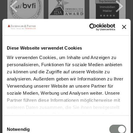
KONTAKT
Diese Webseite verwendet Cookies
Wir verwenden Cookies, um Inhalte und Anzeigen zu
Eschenauer & Partner Immobilien
personalisieren, Funktionen für soziale Medien anbieten
Immobilienmakler HEIDELBERG
zu können und die Zugriffe auf unsere Website zu
Immobilien Heidelberg
analysieren. Außerdem geben wir Informationen zu Ihrer
Akademiestraße 1, 69117 Heidelberg
Verwendung unserer Website an unsere Partner für
soziale Medien, Werbung und Analysen weiter. Unsere
Tel.:
06221 - 67 26 077
Partner führen diese Informationen möglicherweise mit
Mail:
info@eschenauer-partner.de
weiteren Daten zusammen, die Sie ihnen bereitgestellt
haben oder die sie im Rahmen Ihrer Nutzung der Dienste
Eschenauer & Partner Immobilien
gesammelt haben. Sie geben Einwilligung zu unseren
Einwilligungsauswahl
Immobilienmakler WIESBADEN
Cookies, wenn Sie unsere Webseite weiterhin nutzen.
Notwendig
Immobilien Wiesbaden