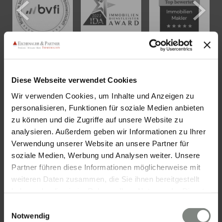
KONTAKT
Diese Webseite verwendet Cookies
Wir verwenden Cookies, um Inhalte und Anzeigen zu
Eschenauer & Partner Immobilien
personalisieren, Funktionen für soziale Medien anbieten
Immobilienmakler HEIDELBERG
zu können und die Zugriffe auf unsere Website zu
Immobilien Heidelberg
analysieren. Außerdem geben wir Informationen zu Ihrer
Akademiestraße 1, 69117 Heidelberg
Verwendung unserer Website an unsere Partner für
soziale Medien, Werbung und Analysen weiter. Unsere
Tel.:
06221 - 67 26 077
Partner führen diese Informationen möglicherweise mit
Mail:
info@eschenauer-partner.de
weiteren Daten zusammen, die Sie ihnen bereitgestellt
haben oder die sie im Rahmen Ihrer Nutzung der Dienste
Eschenauer & Partner Immobilien
gesammelt haben. Sie geben Einwilligung zu unseren
Einwilligungsauswahl
Immobilienmakler WIESBADEN
Cookies, wenn Sie unsere Webseite weiterhin nutzen.
Notwendig
Immobilien Wiesbaden