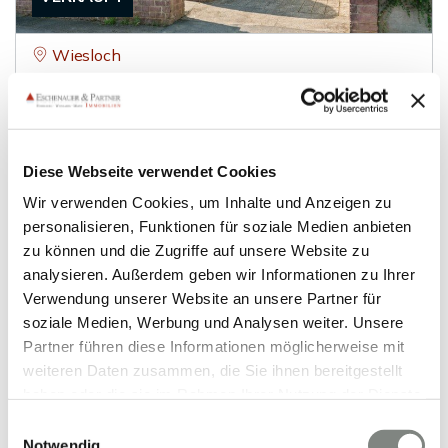
Wiesloch
Sanierungsbedüftiges Juwel mit angesagter
Split-Level-Bauweise und großem Garten in
Bestlage
Einfamilienhaus
Diese Webseite verwendet Cookies
Wir verwenden Cookies, um Inhalte und Anzeigen zu
128 m²
5
WOHNFLÄCHE
ZIMMER
personalisieren, Funktionen für soziale Medien anbieten
zu können und die Zugriffe auf unsere Website zu
analysieren. Außerdem geben wir Informationen zu Ihrer
Verwendung unserer Website an unsere Partner für
soziale Medien, Werbung und Analysen weiter. Unsere
Partner führen diese Informationen möglicherweise mit
weiteren Daten zusammen, die Sie ihnen bereitgestellt
haben oder die sie im Rahmen Ihrer Nutzung der Dienste
VERKAUFT
gesammelt haben. Sie geben Einwilligung zu unseren
Einwilligungsauswahl
Cookies, wenn Sie unsere Webseite weiterhin nutzen.
Notwendig