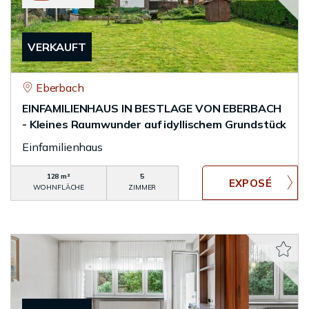
VERKAUFT
Eberbach
EINFAMILIENHAUS IN BESTLAGE VON EBERBACH
- Kleines Raumwunder auf idyllischem Grundstück
Einfamilienhaus
128 m²
5
WOHNFLÄCHE
ZIMMER