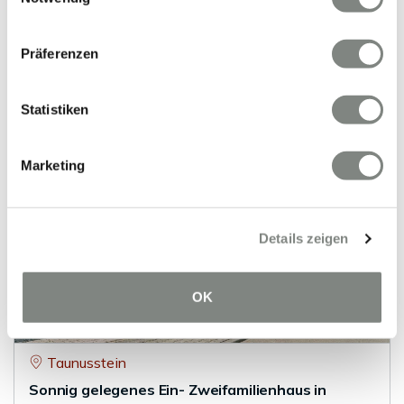
Wilhelmsfeld
Großes Ein- Zweifamilienhaus mit traumhafter
Präferenzen
Terrasse und Aussicht in Wilhelmsfeld!
Einfamilienhaus
Statistiken
223 m²
11
WOHNFLÄCHE
ZIMMER
Marketing
Details zeigen
OK
VERKAUFT
Taunusstein
Sonnig gelegenes Ein- Zweifamilienhaus in