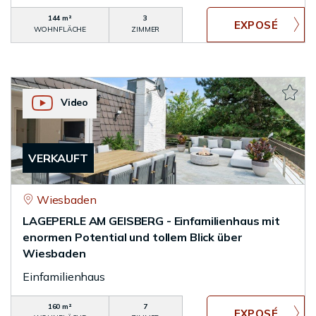
144 m²
3
WOHNFLÄCHE
ZIMMER
Video
VERKAUFT
Wiesbaden
LAGEPERLE AM GEISBERG - Einfamilienhaus mit
enormen Potential und tollem Blick über
Wiesbaden
Einfamilienhaus
160 m²
7