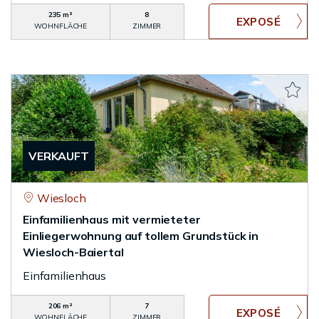
235 m²
8
WOHNFLÄCHE
ZIMMER
VERKAUFT
Wiesloch
Einfamilienhaus mit vermieteter
Einliegerwohnung auf tollem Grundstück in
Wiesloch-Baiertal
Einfamilienhaus
206 m²
7
WOHNFLÄCHE
ZIMMER