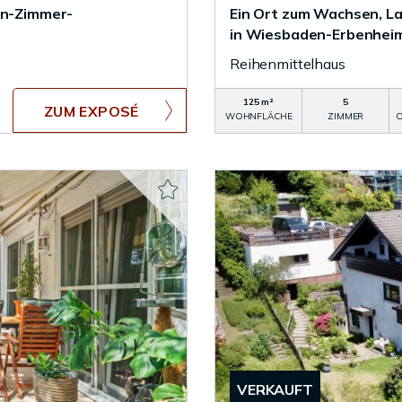
in-Zimmer-
Ein Ort zum Wachsen, La
in Wiesbaden-Erbenhei
Reihenmittelhaus
125 m²
5
ZUM EXPOSÉ
WOHNFLÄCHE
ZIMMER
O
VERKAUFT