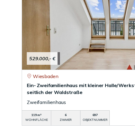
529.000,- €
Wiesbaden
Ein- Zweifamilienhaus mit kleiner Halle/Werk
seitlich der Waldstraße
Zweifamilienhaus
119 m²
6
697
WOHNFLÄCHE
ZIMMER
OBJEKTNUMMER