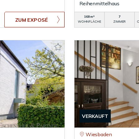
Reihenmittelhaus
168 m²
7
ZUM EXPOSÉ
WOHNFLÄCHE
ZIMMER
O
VERKAUFT
Wiesbaden