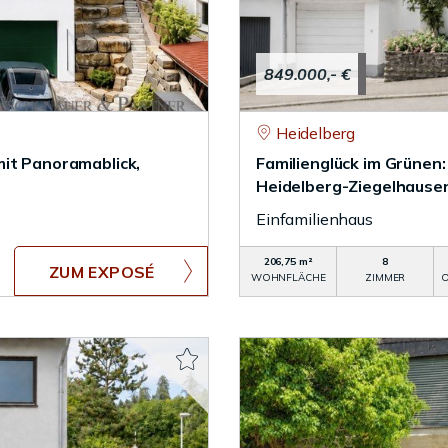
849.000,- €
Heidelberg
mit Panoramablick,
Familienglück im Grünen
Heidelberg-Ziegelhause
Einfamilienhaus
206,75 m²
8
ZUM EXPOSÉ
WOHNFLÄCHE
ZIMMER
O