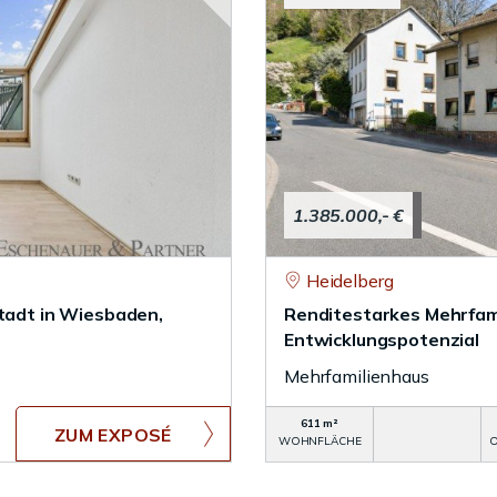
1.385.000,- €
Heidelberg
stadt in Wiesbaden,
Renditestarkes Mehrfam
Entwicklungspotenzial
Mehrfamilienhaus
611 m²
ZUM EXPOSÉ
WOHNFLÄCHE
O