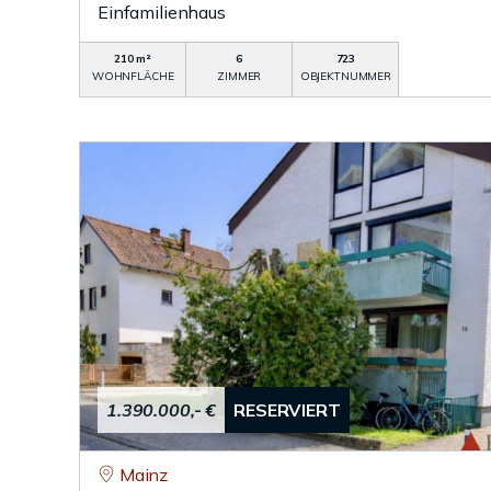
Einfamilienhaus
210 m²
6
723
WOHNFLÄCHE
ZIMMER
OBJEKTNUMMER
1.390.000,- €
RESERVIERT
Mainz