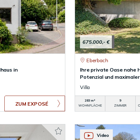
675.000,- €
Eberbach
dhaus in
Ihre private Oase nahe 
Potenzial und maximaler
Villa
283 m²
9
ZUM EXPOSÉ
WOHNFLÄCHE
ZIMMER
O
Video