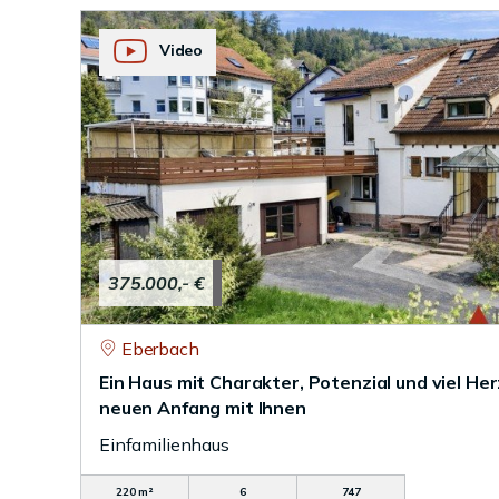
Video
375.000,- €
Eberbach
Ein Haus mit Charakter, Potenzial und viel Herz
neuen Anfang mit Ihnen
Einfamilienhaus
220 m²
6
747