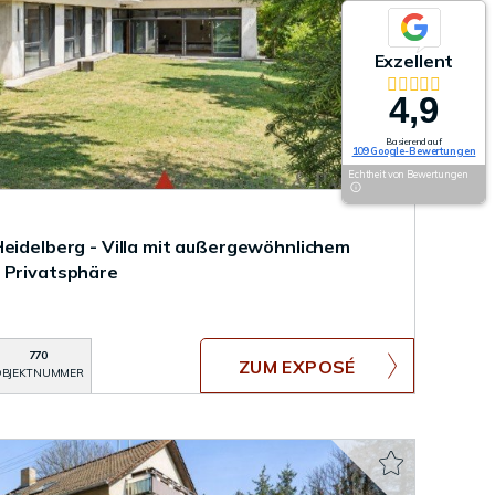
Exzellent
4,9
Basierend auf
109 Google-Bewertungen
Echtheit von Bewertungen
Heidelberg - Villa mit außergewöhnlichem
 Privatsphäre
770
ZUM EXPOSÉ
BJEKTNUMMER