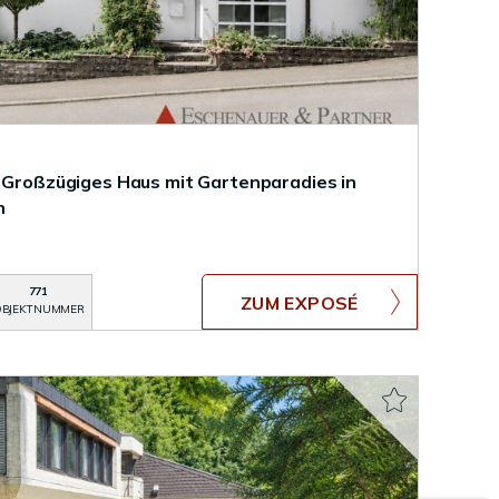
: Großzügiges Haus mit Gartenparadies in
n
771
ZUM EXPOSÉ
BJEKTNUMMER