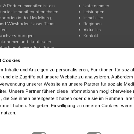
 & Partner Immobilien ist ein
Unternehmen
führtes Immobilienunternehmen
Leistungen
andorten in der Heidelberg,
Immobilien
und Wiesbaden. Unser Team
Regionen
ften
Aktuelles
sachverständigen,
Kontakt
nökonomen und -kaufleuten
vaten Eigentümern, Investoren
gern professionelle
ung beim Verkauf, der
t Cookies
 und der Projektentwicklung.
 Inhalte und Anzeigen zu personalisieren, Funktionen für sozia
 und die Zugriffe auf unsere Website zu analysieren. Außerdem
rer umfangreichen
entierung wurde wir bereits
r Verwendung unserer Website an unsere Partner für soziale Med
ausgezeichnet – unter anderem
er. Unsere Partner führen diese Informationen möglicherweise 
itschrift BELLEVUE als „Best
die Sie ihnen bereitgestellt haben oder die sie im Rahmen Ihre
Agent“, vom FOCUS als „Top-
mmelt haben. Sie geben Einwilligung zu unseren Cookies, wenn 
makler“ sowie der DIM mit dem
 nutzen.
n Dienstleister Award“ für
 Leistungen und exzellente