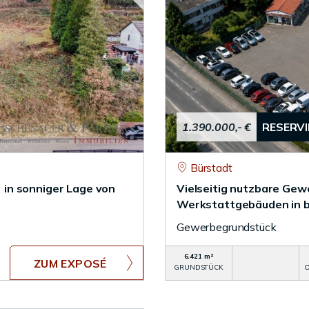
1.390.000,- €
RESERV
Bürstadt
in sonniger Lage von
Vielseitig nutzbare Gew
Werkstattgebäuden in 
Gewerbegrundstück
6.421 m²
ZUM EXPOSÉ
GRUNDSTÜCK
O