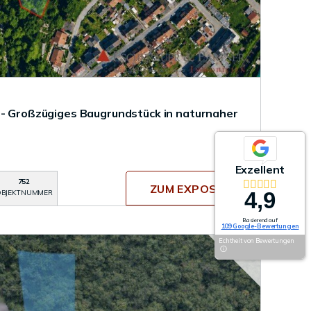
 - Großzügiges Baugrundstück in naturnaher
Exzellent
752
ZUM EXPOSÉ
4,9
BJEKTNUMMER
Basierend auf
109 Google-Bewertungen
Echtheit von Bewertungen