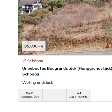
95.000,- €
Schönau
Unbebautes Baugrundstück (Hanggrundstück) 
Schönau
Wohngrundstück
952 m²
724
GRUNDSTÜCK
OBJEKTNUMMER