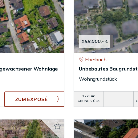
158.000,- €
Eberbach
 in gewachsener Wohnlage
Unbebautes Baugrundstü
Wohngrundstück
1.270 m²
ZUM EXPOSÉ
GRUNDSTÜCK
O