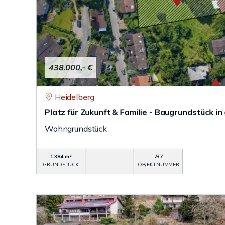
438.000,- €
Heidelberg
Platz für Zukunft & Familie - Baugrundstück
Wohngrundstück
1.384 m²
737
GRUNDSTÜCK
OBJEKTNUMMER