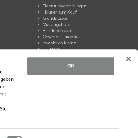
Eigentumswohnungen
Häuser zum Kauf
Grundstücke
Mietangebote
Renditeobjekte
Gewerbeimmobilien
Immobilien Mainz
mehr
OK
le
 geben
ien,
mit
r
Sie