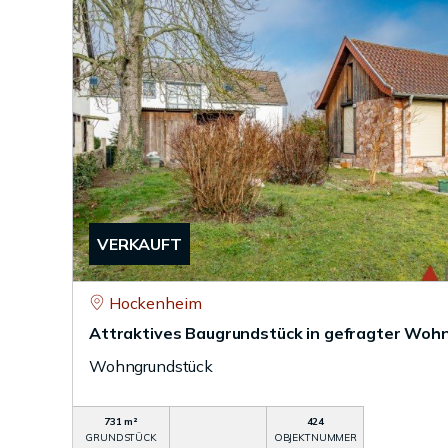
VERKAUFT
Hockenheim
Attraktives Baugrundstück in gefragter Woh
Wohngrundstück
731 m²
424
GRUNDSTÜCK
OBJEKTNUMMER