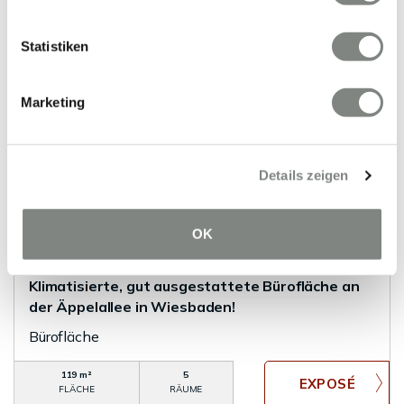
0 m²
3
FLÄCHE
RÄUME
Statistiken
Marketing
Details zeigen
VERMIETET
OK
Wiesbaden
Klimatisierte, gut ausgestattete Bürofläche an
der Äppelallee in Wiesbaden!
Bürofläche
119 m²
5
FLÄCHE
RÄUME