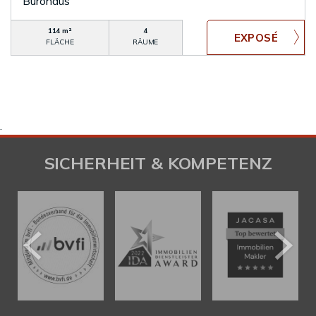
Bürohaus
114 m²
4
FLÄCHE
RÄUME
.
SICHERHEIT & KOMPETENZ