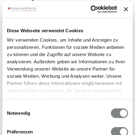
Bürofläche
357,61 m²
8
FLÄCHE
RÄUME
Diese Webseite verwendet Cookies
Wir verwenden Cookies, um Inhalte und Anzeigen zu
personalisieren, Funktionen für soziale Medien anbieten
zu können und die Zugriffe auf unsere Website zu
analysieren. Außerdem geben wir Informationen zu Ihrer
Verwendung unserer Website an unsere Partner für
soziale Medien, Werbung und Analysen weiter. Unsere
VERMIETET
Partner führen diese Informationen möglicherweise mit
weiteren Daten zusammen, die Sie ihnen bereitgestellt
haben oder die sie im Rahmen Ihrer Nutzung der Dienste
Wiesbaden
gesammelt haben. Sie geben Einwilligung zu unseren
Frisch renovierte Praxis-/ Büroräume! EG-
Einwilligungsauswahl
Cookies, wenn Sie unsere Webseite weiterhin nutzen.
Notwendig
Altbaufläche in der Dotzheimer Straße in
Wiesbaden!
Bürofläche
Präferenzen