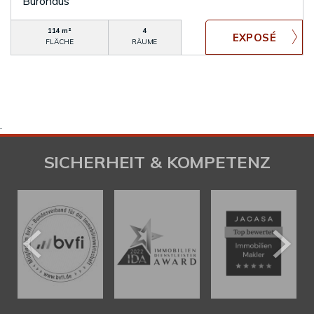
Bürohaus
114 m²
4
FLÄCHE
RÄUME
.
SICHERHEIT & KOMPETENZ