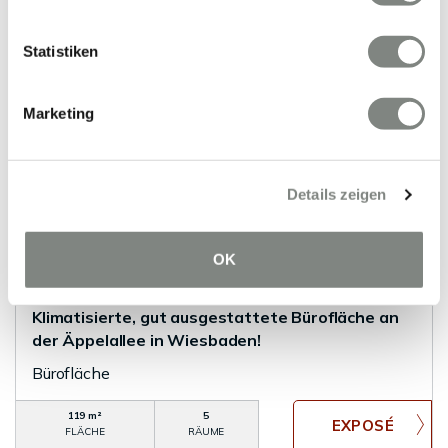
0 m²
3
FLÄCHE
RÄUME
Statistiken
Marketing
Details zeigen
VERMIETET
OK
Wiesbaden
Klimatisierte, gut ausgestattete Bürofläche an
der Äppelallee in Wiesbaden!
Bürofläche
119 m²
5
FLÄCHE
RÄUME