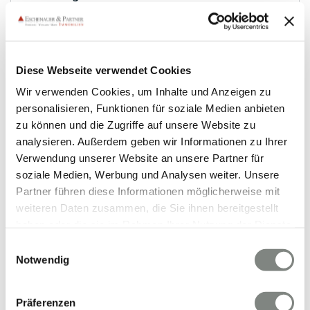
Bürofläche
357,61 m²
8
FLÄCHE
RÄUME
Diese Webseite verwendet Cookies
Wir verwenden Cookies, um Inhalte und Anzeigen zu
personalisieren, Funktionen für soziale Medien anbieten
zu können und die Zugriffe auf unsere Website zu
analysieren. Außerdem geben wir Informationen zu Ihrer
Verwendung unserer Website an unsere Partner für
soziale Medien, Werbung und Analysen weiter. Unsere
VERMIETET
Partner führen diese Informationen möglicherweise mit
weiteren Daten zusammen, die Sie ihnen bereitgestellt
haben oder die sie im Rahmen Ihrer Nutzung der Dienste
Wiesbaden
gesammelt haben. Sie geben Einwilligung zu unseren
Frisch renovierte Praxis-/ Büroräume! EG-
Einwilligungsauswahl
Cookies, wenn Sie unsere Webseite weiterhin nutzen.
Notwendig
Altbaufläche in der Dotzheimer Straße in
Wiesbaden!
Bürofläche
Präferenzen