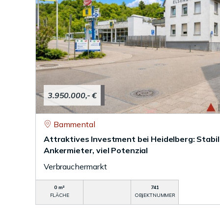
3.950.000,- €
Bammental
Attraktives Investment bei Heidelberg: Stabile
Ankermieter, viel Potenzial
Verbrauchermarkt
0 m²
741
FLÄCHE
OBJEKTNUMMER