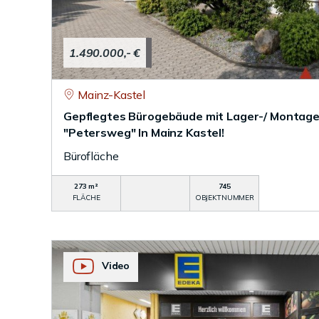
1.490.000,- €
Mainz-Kastel
Gepflegtes Bürogebäude mit Lager-/ Montage
"Petersweg" In Mainz Kastel!
Bürofläche
273 m²
745
FLÄCHE
OBJEKTNUMMER
Video