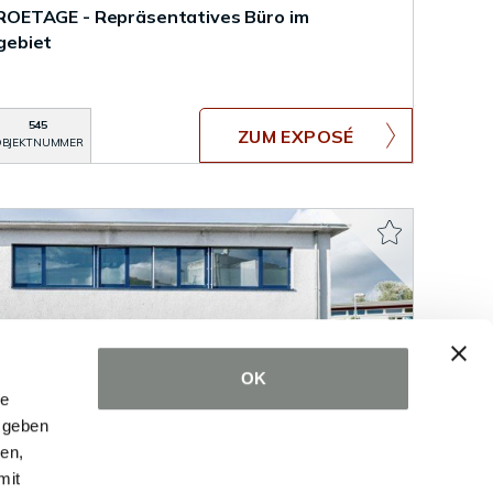
OETAGE - Repräsentatives Büro im
gebiet
545
ZUM EXPOSÉ
BJEKTNUMMER
OK
le
 geben
ien,
mit