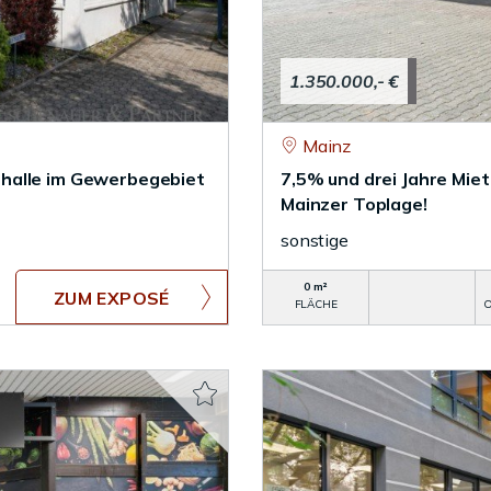
1.350.000,- €
Mainz
halle im Gewerbegebiet
7,5% und drei Jahre Miet
Mainzer Toplage!
sonstige
0 m²
ZUM EXPOSÉ
FLÄCHE
O