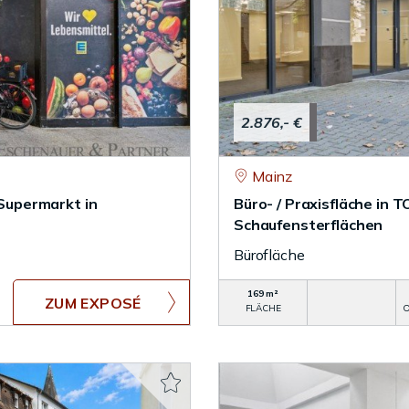
2.876,- €
Mainz
Supermarkt in
Büro- / Praxisfläche in 
Schaufensterflächen
Bürofläche
169 m²
ZUM EXPOSÉ
FLÄCHE
O