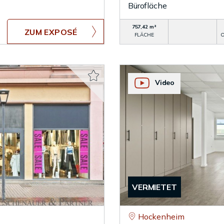
Bürofläche
757,42 m²
ZUM EXPOSÉ
FLÄCHE
O
Video
VERMIETET
Hockenheim