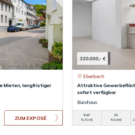
320.000,- €
Eberbach
 Mieten, langfristiger
Attraktive Gewerbefläch
sofort verfügbar
Bürohaus
0 m²
11
ZUM EXPOSÉ
FLÄCHE
RÄUME
O