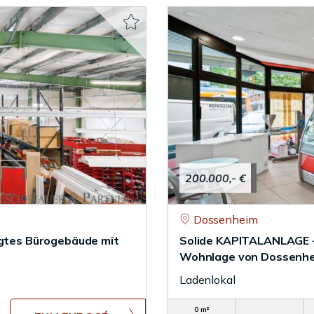
200.000,- €
Dossenheim
egtes Bürogebäude mit
Solide KAPITALANLAGE - 
Wohnlage von Dossenh
Ladenlokal
0 m²