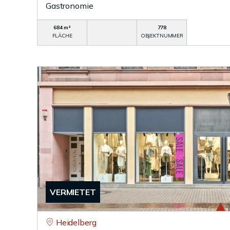
Gastronomie
684 m²
778
FLÄCHE
OBJEKTNUMMER
VERMIETET
Heidelberg