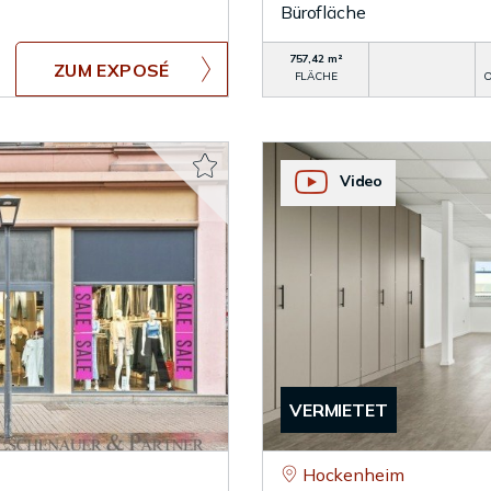
Bürofläche
757,42 m²
ZUM EXPOSÉ
FLÄCHE
O
Video
VERMIETET
Hockenheim