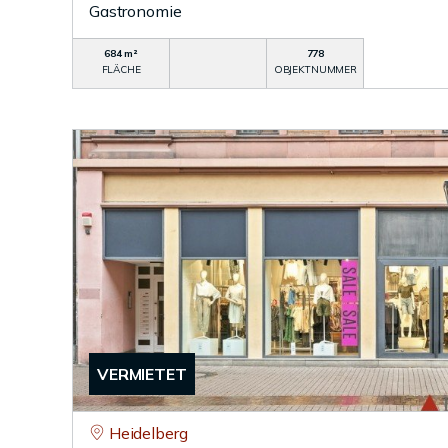
Gastronomie
684 m²
778
FLÄCHE
OBJEKTNUMMER
VERMIETET
Heidelberg