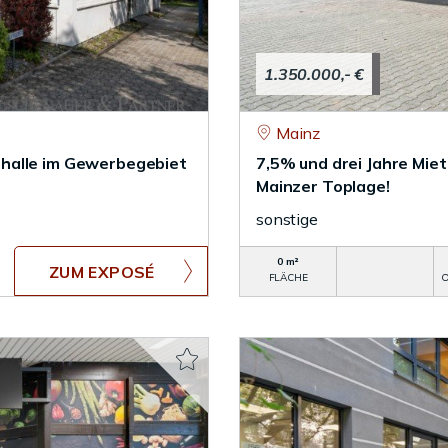
1.350.000,- €
Mainz
halle im Gewerbegebiet
7,5% und drei Jahre Miet
Mainzer Toplage!
sonstige
0 m²
ZUM EXPOSÉ
FLÄCHE
O