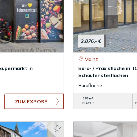
2.876,- €
Mainz
Supermarkt in
Büro- / Praxisfläche in 
Schaufensterflächen
Bürofläche
169 m²
ZUM EXPOSÉ
FLÄCHE
O