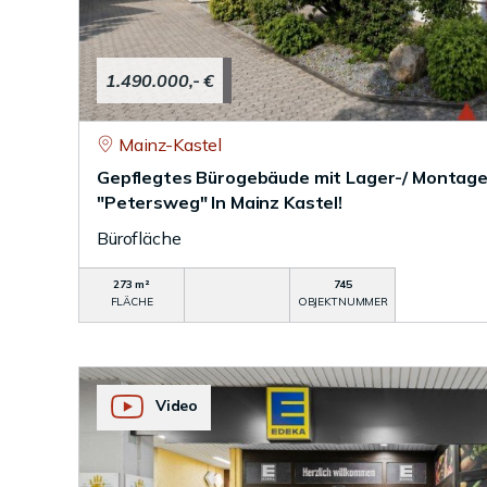
1.490.000,- €
Mainz-Kastel
Gepflegtes Bürogebäude mit Lager-/ Montage
"Petersweg" In Mainz Kastel!
Bürofläche
273 m²
745
FLÄCHE
OBJEKTNUMMER
Video