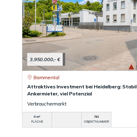
3.950.000,- €
Bammental
Attraktives Investment bei Heidelberg: Stabile
Ankermieter, viel Potenzial
Verbrauchermarkt
0 m²
741
FLÄCHE
OBJEKTNUMMER