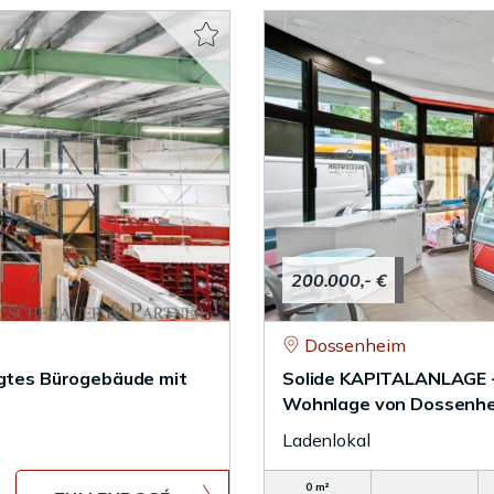
200.000,- €
Dossenheim
egtes Bürogebäude mit
Solide KAPITALANLAGE - 
Wohnlage von Dossenh
Ladenlokal
0 m²