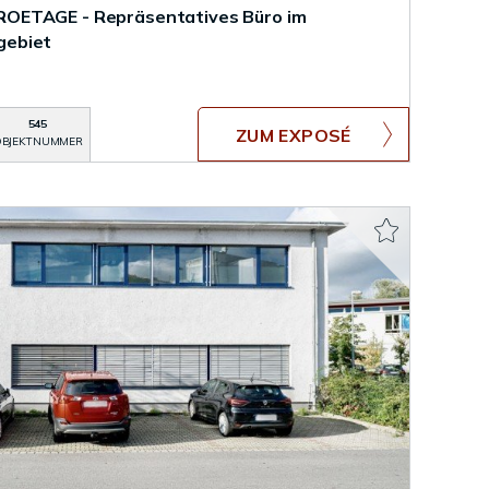
OETAGE - Repräsentatives Büro im
gebiet
545
ZUM EXPOSÉ
BJEKTNUMMER