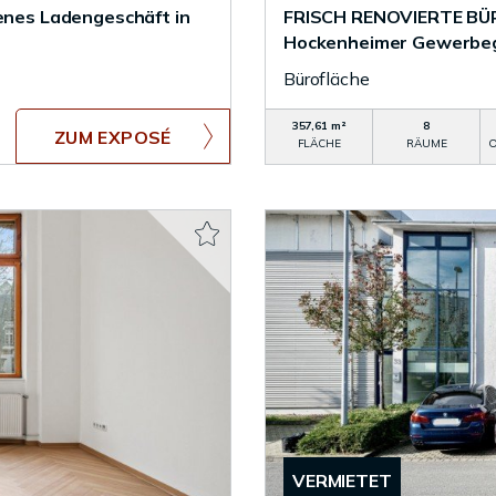
nes Ladengeschäft in
FRISCH RENOVIERTE BÜR
Hockenheimer Gewerbe
Bürofläche
357,61 m²
8
ZUM EXPOSÉ
FLÄCHE
RÄUME
O
VERMIETET