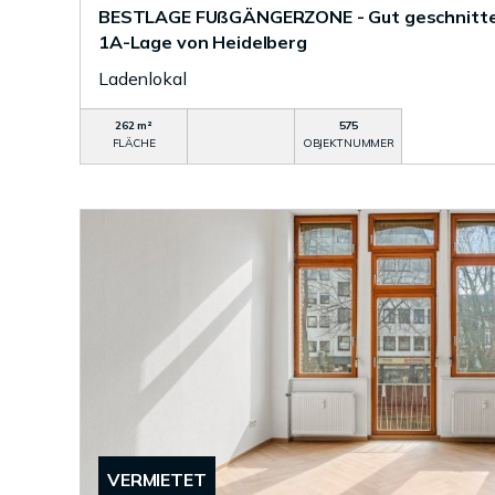
BESTLAGE FUßGÄNGERZONE - Gut geschnitte
1A-Lage von Heidelberg
Ladenlokal
262 m²
575
FLÄCHE
OBJEKTNUMMER
VERMIETET