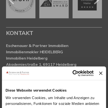
KONTAKT
Eschenauer & Partner Immobilien
Immobilienmakler HEIDELBERG
Immobilien Heidelberg
Akademiestraße 1, 69117 Heidelberg
Tel.:
06221 - 67 26 077
Mail:
info@eschenauer-partner.de
Eschenauer & Partner Immobilien
Diese Webseite verwendet Cookies
Immobilienmakler WIESBADEN
Wir verwenden Cookies, um Inhalte und Anzeigen zu
Immobilien Wiesbaden
personalisieren, Funktionen für soziale Medien anbieten