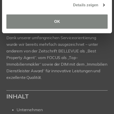
und -kaufleuten bietet privaten Eigentümern,
Details zeigen
Investoren und Bauträgern professionelle
Unterstützung beim Verkauf, der Vermietung und der
OK
Projektentwicklung.
Dank unserer umfangreichen Serviceorientierung
wurde wir bereits mehrfach ausgezeichnet – unter
anderem von der Zeitschrift BELLEVUE als „Best
Property Agent“, vom FOCUS als „Top-
Immobilienmakler“ sowie der DIM mit dem „Immobilien
Dienstleister Award“ für innovative Leistungen und
exzellente Qualität.
INHALT
Unternehmen