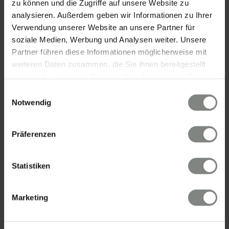
Wasserrolle 16, 65201 Wiesbaden
zu können und die Zugriffe auf unsere Website zu
Tel.: 0611 - 900 66 743
analysieren. Außerdem geben wir Informationen zu Ihrer
Mail:
info@eschenauer-partner.de
Verwendung unserer Website an unsere Partner für
soziale Medien, Werbung und Analysen weiter. Unsere
Partner führen diese Informationen möglicherweise mit
Eschenauer & Partner Immobilien
weiteren Daten zusammen, die Sie ihnen bereitgestellt
Immobilienmakler EBERBACH
haben oder die sie im Rahmen Ihrer Nutzung der Dienste
Danziger Straße 1/1, 69412 Eberbach
gesammelt haben. Sie geben Einwilligung zu unseren
Einwilligungsauswahl
Tel.: 06271 - 94 59 556
Cookies, wenn Sie unsere Webseite weiterhin nutzen.
Notwendig
Mail:
info@eschenauer-partner.de
Präferenzen
ÜBER UNS
Statistiken
Eschenauer & Partner Immobilien ist ein
inhabergeführtes Immobilienunternehmen mit
Marketing
Bürostandorten in der Heidelberg, Eberbach und
Wiesbaden. Unser Team aus geprüften
Immobiliensachverständigen, Immobilienökonomen