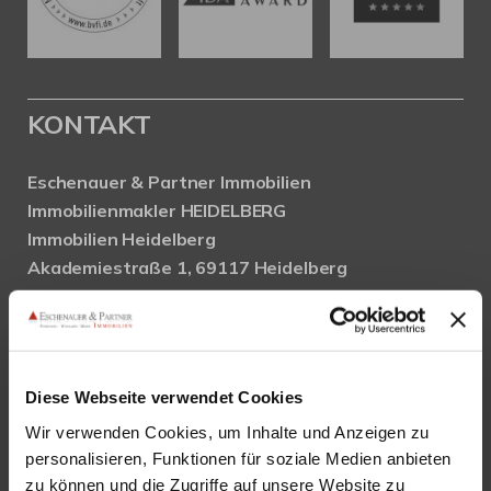
KONTAKT
Eschenauer & Partner Immobilien
Immobilienmakler HEIDELBERG
Immobilien Heidelberg
Akademiestraße 1, 69117 Heidelberg
Tel.:
06221 - 67 26 077
Mail:
info@eschenauer-partner.de
Eschenauer & Partner Immobilien
Diese Webseite verwendet Cookies
Immobilienmakler WIESBADEN
Wir verwenden Cookies, um Inhalte und Anzeigen zu
Immobilien Wiesbaden
personalisieren, Funktionen für soziale Medien anbieten
Wasserrolle 16, 65201 Wiesbaden
zu können und die Zugriffe auf unsere Website zu