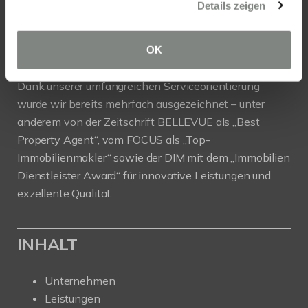
Details zeigen
Investoren und Bauträgern professionelle
Unterstützung beim Verkauf, der Vermietung und der
Projektentwicklung.
OK
Dank unserer umfangreichen Serviceorientierung
wurde wir bereits mehrfach ausgezeichnet – unter
anderem von der Zeitschrift BELLEVUE als „Best
Property Agent“, vom FOCUS als „Top-
Immobilienmakler“ sowie der DIM mit dem „Immobilien
Dienstleister Award“ für innovative Leistungen und
exzellente Qualität.
INHALT
Unternehmen
Leistungen