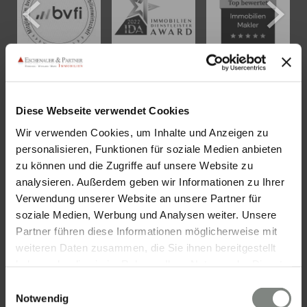
KONTAKT
Diese Webseite verwendet Cookies
Wir verwenden Cookies, um Inhalte und Anzeigen zu
Eschenauer & Partner Immobilien
personalisieren, Funktionen für soziale Medien anbieten
Immobilienmakler HEIDELBERG
zu können und die Zugriffe auf unsere Website zu
Immobilien Heidelberg
analysieren. Außerdem geben wir Informationen zu Ihrer
Akademiestraße 1, 69117 Heidelberg
Verwendung unserer Website an unsere Partner für
soziale Medien, Werbung und Analysen weiter. Unsere
Tel.:
06221 - 67 26 077
Partner führen diese Informationen möglicherweise mit
Mail:
info@eschenauer-partner.de
weiteren Daten zusammen, die Sie ihnen bereitgestellt
haben oder die sie im Rahmen Ihrer Nutzung der Dienste
Eschenauer & Partner Immobilien
gesammelt haben. Sie geben Einwilligung zu unseren
Einwilligungsauswahl
Immobilienmakler WIESBADEN
Cookies, wenn Sie unsere Webseite weiterhin nutzen.
Notwendig
Immobilien Wiesbaden