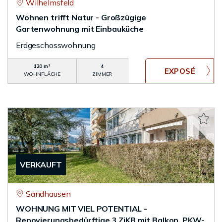
Wilhelmsfeld
Wohnen trifft Natur - Großzügige
Gartenwohnung mit Einbauküche
Erdgeschosswohnung
120 m²
4
WOHNFLÄCHE
ZIMMER
VERKAUFT
Sandhausen
WOHNUNG MIT VIEL POTENTIAL -
Renovierungsbedürftige 3 ZiKB mit Balkon, PKW-