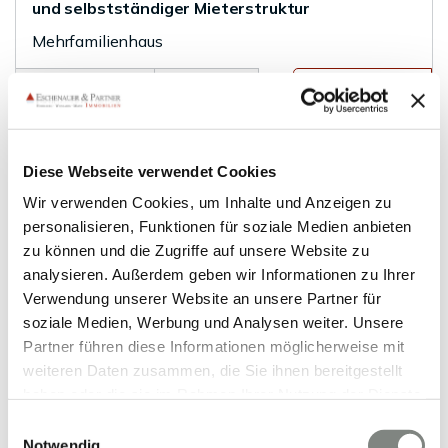
und selbstständiger Mieterstruktur
Mehrfamilienhaus
272 m²
12
WOHNFLÄCHE
ZIMMER
Diese Webseite verwendet Cookies
Wir verwenden Cookies, um Inhalte und Anzeigen zu
personalisieren, Funktionen für soziale Medien anbieten
zu können und die Zugriffe auf unsere Website zu
analysieren. Außerdem geben wir Informationen zu Ihrer
VERKAUFT
Verwendung unserer Website an unsere Partner für
soziale Medien, Werbung und Analysen weiter. Unsere
Meckesheim
Partner führen diese Informationen möglicherweise mit
Großes Zweifamilienhaus, Teilsanierung, in
weiteren Daten zusammen, die Sie ihnen bereitgestellt
ruhiger Wohnlage von Meckesheim!
haben oder die sie im Rahmen Ihrer Nutzung der Dienste
gesammelt haben. Sie geben Einwilligung zu unseren
Einwilligungsauswahl
Zweifamilienhaus
Cookies, wenn Sie unsere Webseite weiterhin nutzen.
Notwendig