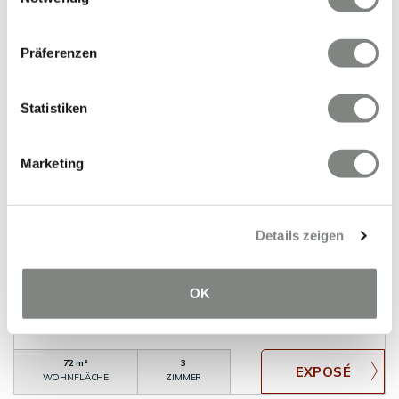
244 m²
12
WOHNFLÄCHE
ZIMMER
Präferenzen
Statistiken
Marketing
VERKAUFT
Details zeigen
Schönau
Kleines und uriges Einfamilienhaus für 1 bis max.
OK
2 Personen in ruhiger Wohnlage von Schönau
Einfamilienhaus
72 m²
3
WOHNFLÄCHE
ZIMMER