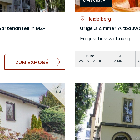
VERKAUFT
Heidelberg
rtenanteil in MZ-
Urige 3 Zimmer Altbauwo
Erdgeschosswohnung
80 m²
3
WOHNFLÄCHE
ZIMMER
O
ZUM EXPOSÉ