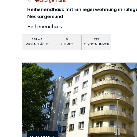
Neckargemünd
Reihenendhaus mit Einliegerwohnung in ruhi
Neckargemünd
Reihenendhaus
152 m²
5
232
WOHNFLÄCHE
ZIMMER
OBJEKTNUMMER