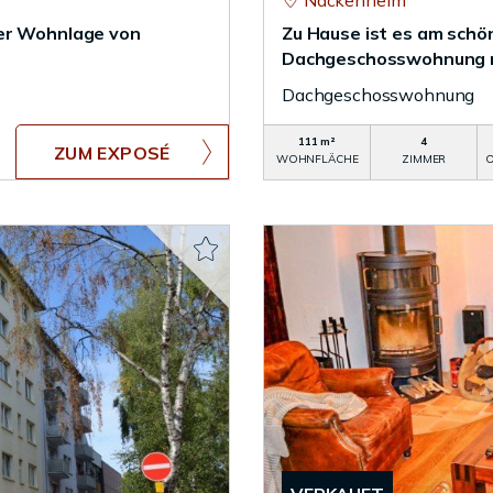
Nackenheim
ger Wohnlage von
Zu Hause ist es am schö
Dachgeschosswohnung mi
Dachgeschosswohnung
111 m²
4
ZUM EXPOSÉ
WOHNFLÄCHE
ZIMMER
O