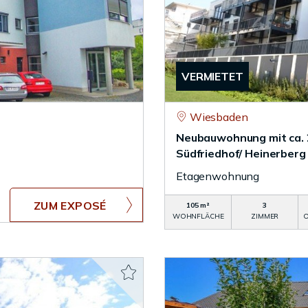
VERMIETET
Wiesbaden
Neubauwohnung mit ca. 
Südfriedhof/ Heinerberg
Etagenwohnung
ZUM EXPOSÉ
105 m²
3
WOHNFLÄCHE
ZIMMER
O