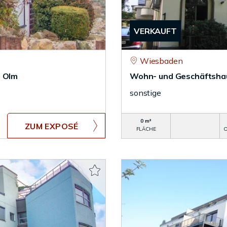
VERKAUFT
Wiesbaden
- Olm
Wohn- und Geschäftsha
sonstige
0 m²
ZUM EXPOSÉ
FLÄCHE
O