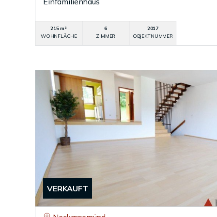
Einfamilienhaus
215 m²
6
2017
WOHNFLÄCHE
ZIMMER
OBJEKTNUMMER
VERKAUFT