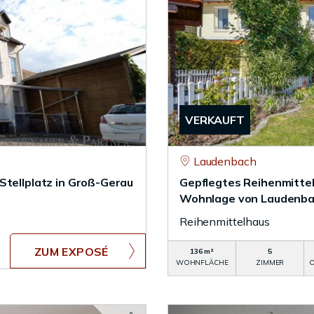
VERKAUFT
Laudenbach
Stellplatz in Groß-Gerau
Gepflegtes Reihenmitte
Wohnlage von Laudenb
Reihenmittelhaus
ZUM EXPOSÉ
136 m²
5
WOHNFLÄCHE
ZIMMER
O