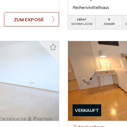
Reihenmittelhaus
ZUM EXPOSÉ
140 m²
5
WOHNFLÄCHE
ZIMMER
O
VERKAUFT