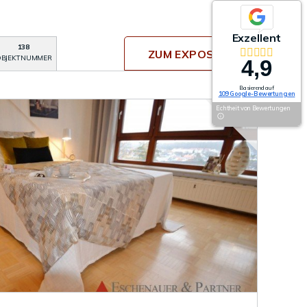
Exzellent
138
ZUM EXPOSÉ
BJEKTNUMMER
4,9
Basierend auf
109 Google-Bewertungen
Echtheit von Bewertungen