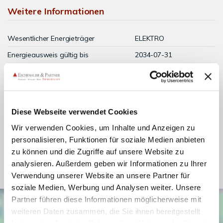
Weitere Informationen
Wesentlicher Energieträger
ELEKTRO
Energieausweis gültig bis
2034-07-31
Energieausweis Jahrgang
ab dem 1.5.2014
Energieausweis Werteklasse
G
Energieausweis Baujahr
1976
Diese Webseite verwendet Cookies
Energieausweis Gebäudeart
Wohngebäude
Wir verwenden Cookies, um Inhalte und Anzeigen zu
Heizung
Ofenheizung
personalisieren, Funktionen für soziale Medien anbieten
zu können und die Zugriffe auf unsere Website zu
Befeuerung
Elektro
analysieren. Außerdem geben wir Informationen zu Ihrer
Verwendung unserer Website an unsere Partner für
soziale Medien, Werbung und Analysen weiter. Unsere
Partner führen diese Informationen möglicherweise mit
weiteren Daten zusammen, die Sie ihnen bereitgestellt
haben oder die sie im Rahmen Ihrer Nutzung der Dienste