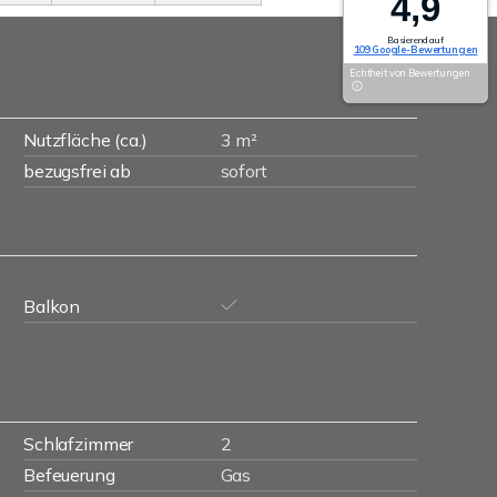
4,9
Basierend auf
109 Google-Bewertungen
Echtheit von Bewertungen
Nutzfläche (ca.)
3 m²
bezugsfrei ab
sofort
Balkon
Schlafzimmer
2
Befeuerung
Gas