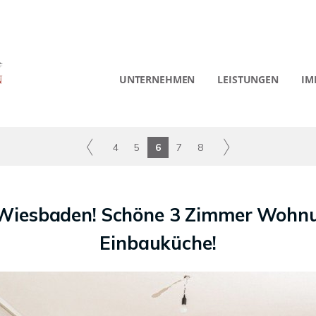
UNTERNEHMEN
LEISTUNGEN
IM
4
5
6
7
8
 Wiesbaden! Schöne 3 Zimmer Wohnu
Einbauküche!