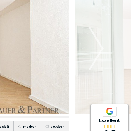
Exzellent
ock (
)
merken
drucken