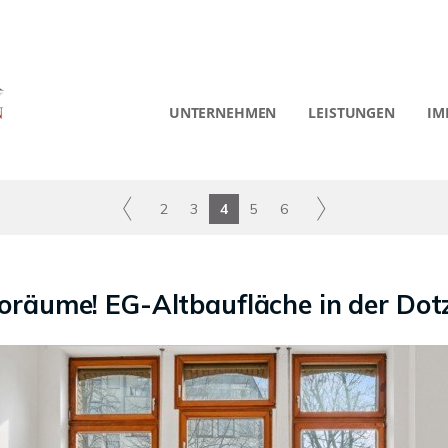
UNTERNEHMEN
LEISTUNGEN
IM
2
3
4
5
6
üroräume! EG-Altbaufläche in der Do