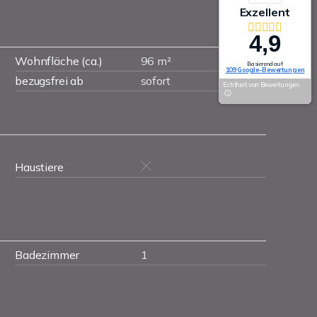
Exzellent
4,9
Wohnfläche (ca.)
96 m²
Basierend auf
109 Google-Bewertungen
bezugsfrei ab
sofort
Echtheit von Bewertungen
Haustiere
Badezimmer
1