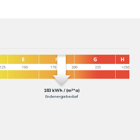
183 kWh / (m²*a)
Endenergiebedarf