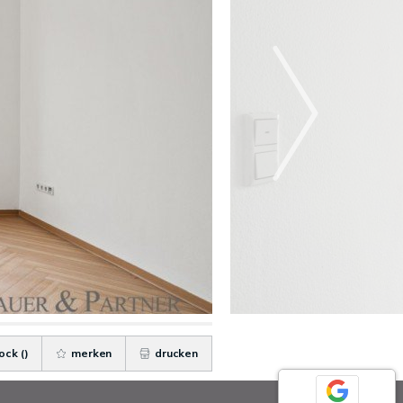
ock (
)
merken
drucken