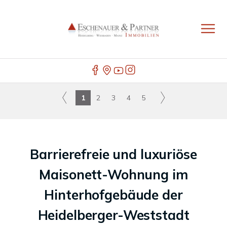
1
2
3
4
5
Barrierefreie und luxuriöse
Maisonett-Wohnung im
Hinterhofgebäude der
Heidelberger-Weststadt