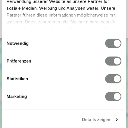
Verwendung unserer Website an unsere Partner für
Fernheizung,
Heizung
Fußbodenheizung
soziale Medien, Werbung und Analysen weiter. Unsere
Partner führen diese Informationen möglicherweise mit
Befeuerung
Alternativ
weiteren Daten zusammen, die Sie ihnen bereitgestellt
haben oder die sie im Rahmen Ihrer Nutzung der Dienste
gesammelt haben. Sie geben Einwilligung zu unseren
Einwilligungsauswahl
Cookies, wenn Sie unsere Webseite weiterhin nutzen.
Notwendig
Präferenzen
Statistiken
Marketing
Details zeigen