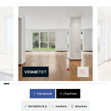
VERMIETET
Facebook
(Twitter)
Notizblock (
)
merken
drucken