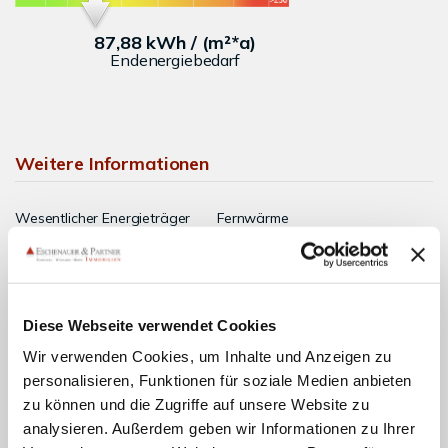
87,88 kWh / (m²*a)
Endenergiebedarf
Weitere Informationen
Wesentlicher Energieträger
Fernwärme
Energieausweis gültig bis
2036-02-05
Energieausweis Jahrgang
ab dem 1.5.2014
Energieausweis
Diese Webseite verwendet Cookies
C
Werteklasse
Wir verwenden Cookies, um Inhalte und Anzeigen zu
Energieausweis Baujahr
2011
personalisieren, Funktionen für soziale Medien anbieten
Energieausweis
zu können und die Zugriffe auf unsere Website zu
Wohngebäude
Gebäudeart
analysieren. Außerdem geben wir Informationen zu Ihrer