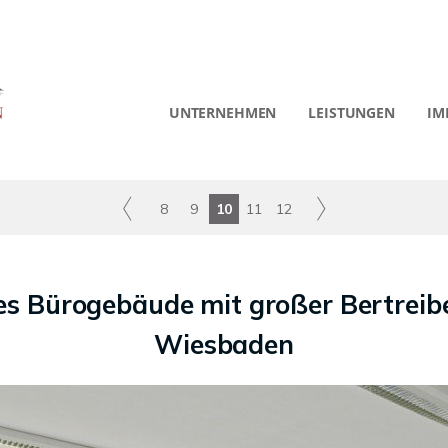
UNTERNEHMEN
LEISTUNGEN
IM
8
9
10
11
12
es Bürogebäude mit großer Bertrei
Wiesbaden