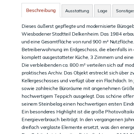
Beschreibung
Ausstattung
Lage
Sonstige
Dieses äußerst gepflegte und modernisierte Bürogeb
Wiesbadener Stadtteil Delkenheim. Das 1984 erbau
und eine Gesamtfläche von rund 900 m² Nutzfläche. 
Betreiberwohnung im Erdgeschoss, die ebenfalls in 
komplett ausgestatteter Küche, 3 Zimmern und ein
Die verbleibenden ca. 800 m² verteilen sich auf mo
praktisches Archiv. Das Objekt erstreckt sich über z
Kellergeschosses und verfügt über ein Flachdach. I
sowie zahlreiche Büroräume mit angenehmen Größe
hochwertigem Teppich ausgelegt. Das schöne offene
seinem Steinbelag einen hochwertigen ersten Eindr
Ein besonderes Highlight ist die große Photovoltaik
Energieverbrauch beiträgt. In den vergangenen Jah
dreifach verglaste Elemente ersetzt, was den energ