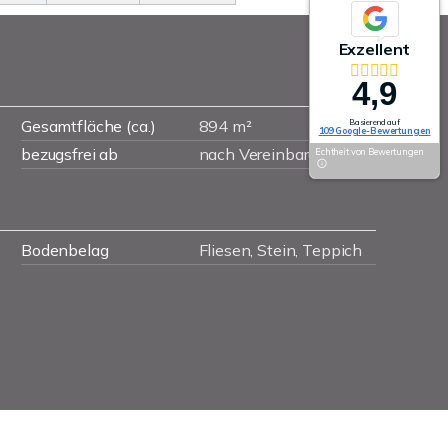
Exzellent
4,9
Gesamtfläche (ca.)
894 m²
Basierend auf
109 Google-Bewertungen
bezugsfrei ab
nach Vereinbarung
Echtheit von Bewertungen
Bodenbelag
Fliesen, Stein, Teppich