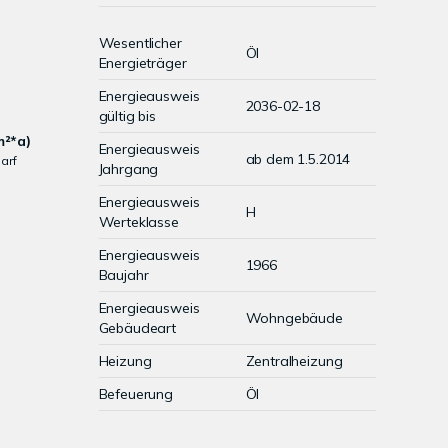
Wesentlicher
Öl
Energieträger
Energieausweis
2036-02-18
gültig bis
m²*a)
Energieausweis
ab dem 1.5.2014
arf
Jahrgang
Energieausweis
H
Werteklasse
Energieausweis
1966
Baujahr
Energieausweis
Wohngebäude
Gebäudeart
Heizung
Zentralheizung
Befeuerung
Öl