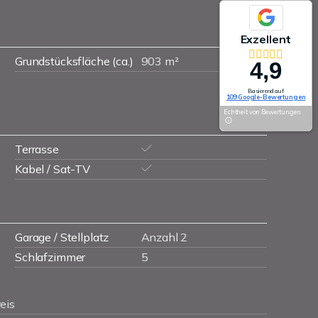
Exzellent
Grundstücksfläche (ca.)
903 m²
4,9
Basierend auf
109 Google-Bewertungen
Echtheit von Bewertungen
Terrasse
Kabel / Sat-TV
Garage / Stellplatz
Anzahl 2
Schlafzimmer
5
eis