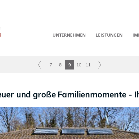
UNTERNEHMEN
LEISTUNGEN
IM
7
8
9
10
11
euer und große Familienmomente - I