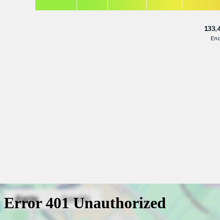
133,
En