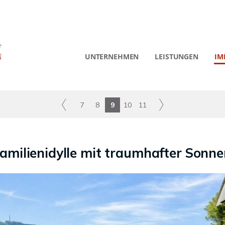
UNTERNEHMEN
LEISTUNGEN
IM
7
8
9
10
11
milienidylle mit traumhafter Sonn