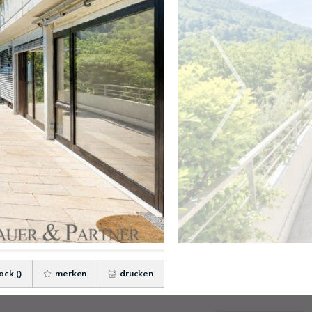
ock (
)
merken
drucken