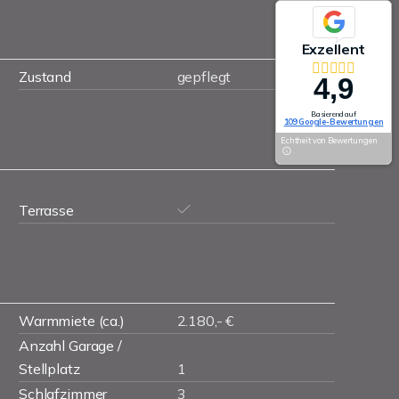
Exzellent
Zustand
gepflegt
4,9
Basierend auf
109 Google-Bewertungen
Echtheit von Bewertungen
Terrasse
Warmmiete (ca.)
2.180,- €
Anzahl Garage /
Stellplatz
1
Schlafzimmer
3