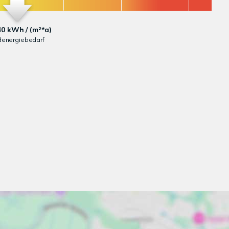
40 kWh / (m²*a)
denergiebedarf