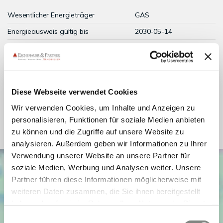
Wesentlicher Energieträger
GAS
Energieausweis gültig bis
2030-05-14
Energieausweis Jahrgang
ab dem 1.5.2014
Energieausweis Werteklasse
F
Energieausweis Baujahr
1909
Diese Webseite verwendet Cookies
Energieausweis Gebäudeart
Wohngebäude
Wir verwenden Cookies, um Inhalte und Anzeigen zu
Befeuerung
Gas
personalisieren, Funktionen für soziale Medien anbieten
zu können und die Zugriffe auf unsere Website zu
analysieren. Außerdem geben wir Informationen zu Ihrer
Verwendung unserer Website an unsere Partner für
soziale Medien, Werbung und Analysen weiter. Unsere
Partner führen diese Informationen möglicherweise mit
weiteren Daten zusammen, die Sie ihnen bereitgestellt
haben oder die sie im Rahmen Ihrer Nutzung der Dienste
gesammelt haben. Sie geben Einwilligung zu unseren
Einwilligungsauswahl