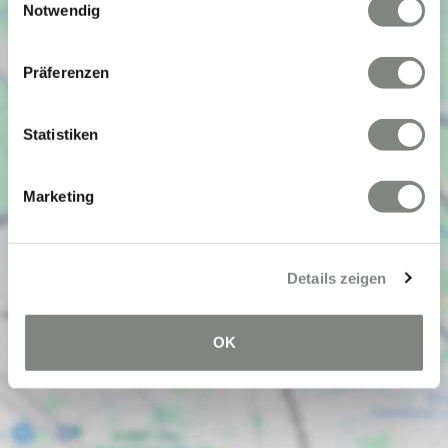
Cookies, wenn Sie unsere Webseite weiterhin nutzen.
Notwendig
Präferenzen
Statistiken
Marketing
Details zeigen
OK