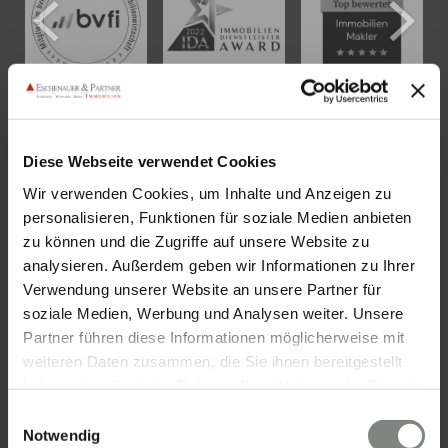
KONTAKT
Diese Webseite verwendet Cookies
Wir verwenden Cookies, um Inhalte und Anzeigen zu
Eschenauer & Partner Immobilien
personalisieren, Funktionen für soziale Medien anbieten
Immobilienmakler HEIDELBERG
zu können und die Zugriffe auf unsere Website zu
Immobilien Heidelberg
analysieren. Außerdem geben wir Informationen zu Ihrer
Akademiestraße 1, 69117 Heidelberg
Verwendung unserer Website an unsere Partner für
soziale Medien, Werbung und Analysen weiter. Unsere
Tel.:
06221 - 67 26 077
Partner führen diese Informationen möglicherweise mit
Mail:
info@eschenauer-partner.de
weiteren Daten zusammen, die Sie ihnen bereitgestellt
haben oder die sie im Rahmen Ihrer Nutzung der Dienste
Eschenauer & Partner Immobilien
gesammelt haben. Sie geben Einwilligung zu unseren
Einwilligungsauswahl
Immobilienmakler WIESBADEN
Cookies, wenn Sie unsere Webseite weiterhin nutzen.
Notwendig
Immobilien Wiesbaden