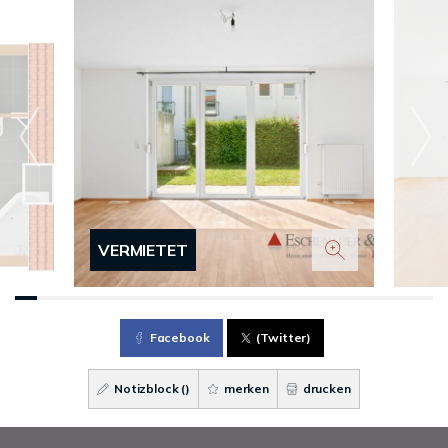
VERMIETET
Facebook
(Twitter)
Notizblock (
)
merken
drucken