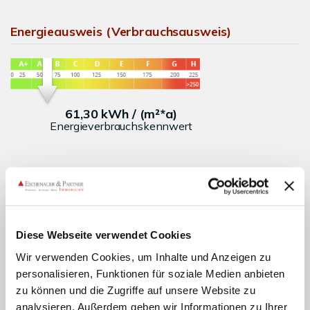
Energieausweis (Verbrauchsausweis)
61,30 kWh / (m²*a)
Energieverbrauchskennwert
Weitere Informationen
Diese Webseite verwendet Cookies
Wesentlicher Energieträger
Wärmelieferung
Wir verwenden Cookies, um Inhalte und Anzeigen zu
Energieausweis gültig bis
2025-11-25
personalisieren, Funktionen für soziale Medien anbieten
Energieausweis Jahrgang
ab dem 1.5.2014
zu können und die Zugriffe auf unsere Website zu
Energieausweis Werteklasse
B
analysieren. Außerdem geben wir Informationen zu Ihrer