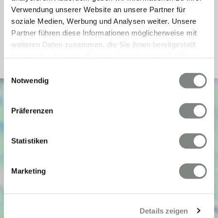
Verwendung unserer Website an unsere Partner für
Energieausweis Baujahr
2005
soziale Medien, Werbung und Analysen weiter. Unsere
Energieausweis Gebäudeart
Wohngebäude
Partner führen diese Informationen möglicherweise mit
Heizung
Fernheizung
weiteren Daten zusammen, die Sie ihnen bereitgestellt
haben oder die sie im Rahmen Ihrer Nutzung der Dienste
gesammelt haben. Sie geben Einwilligung zu unseren
Einwilligungsauswahl
Cookies, wenn Sie unsere Webseite weiterhin nutzen.
Notwendig
Präferenzen
Statistiken
Marketing
Details zeigen