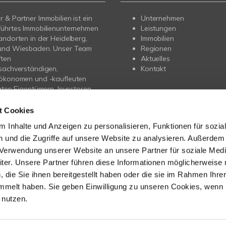
 & Partner Immobilien ist ein
Unternehmen
führtes Immobilienunternehmen
Leistungen
andorten in der Heidelberg,
Immobilien
und Wiesbaden. Unser Team
Regionen
ften
Aktuelles
sachverständigen,
Kontakt
nökonomen und -kaufleuten
vaten Eigentümern, Investoren
gern professionelle
ung beim Verkauf, der
t Cookies
 und der Projektentwicklung.
 Inhalte und Anzeigen zu personalisieren, Funktionen für sozia
 und die Zugriffe auf unsere Website zu analysieren. Außerdem
rer umfangreichen
entierung wurde wir bereits
r Verwendung unserer Website an unsere Partner für soziale Med
ausgezeichnet – unter anderem
er. Unsere Partner führen diese Informationen möglicherweise 
itschrift BELLEVUE als „Best
die Sie ihnen bereitgestellt haben oder die sie im Rahmen Ihre
Agent“, vom FOCUS als „Top-
mmelt haben. Sie geben Einwilligung zu unseren Cookies, wenn 
makler“ sowie der DIM mit dem
 nutzen.
n Dienstleister Award“ für
 Leistungen und exzellente