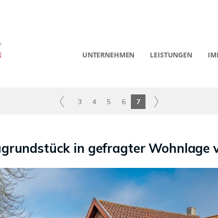
UNTERNEHMEN
LEISTUNGEN
IM
3
4
5
6
7
ugrundstück in gefragter Wohnlage