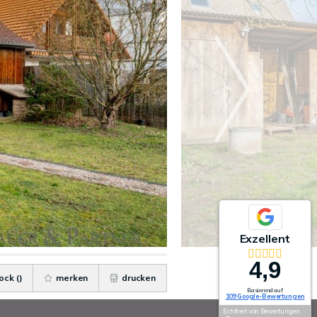
Exzellent
4,9
ock (
)
merken
drucken
Basierend auf
109 Google-Bewertungen
Echtheit von Bewertungen