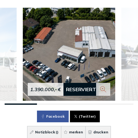
1.390.000,- €
RESERVIERT
Facebook
(Twitter)
Notizblock (
)
merken
drucken