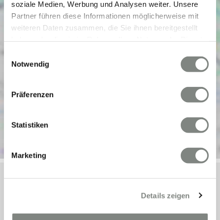
soziale Medien, Werbung und Analysen weiter. Unsere
Partner führen diese Informationen möglicherweise mit
weiteren Daten zusammen, die Sie ihnen bereitgestellt
haben oder die sie im Rahmen Ihrer Nutzung der Dienste
gesammelt haben. Sie geben Einwilligung zu unseren
Einwilligungsauswahl
Cookies, wenn Sie unsere Webseite weiterhin nutzen.
Notwendig
Präferenzen
Statistiken
Marketing
Details zeigen
Objektanfrage