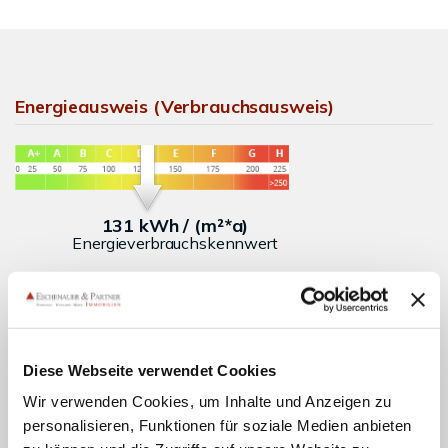
Energieausweis (Verbrauchsausweis)
131 kWh / (m²*a)
Energieverbrauchskennwert
Weitere Informationen
Diese Webseite verwendet Cookies
Wesentlicher Energieträger
Wärmelieferung
Wir verwenden Cookies, um Inhalte und Anzeigen zu
personalisieren, Funktionen für soziale Medien anbieten
Energieausweis gültig bis
2029-01-16