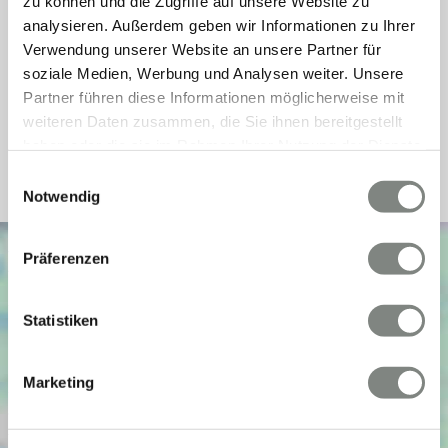
zu können und die Zugriffe auf unsere Website zu
Energieausweis Jahrgang
ab dem 1.5.2014
analysieren. Außerdem geben wir Informationen zu Ihrer
Verwendung unserer Website an unsere Partner für
Energieausweis Werteklasse
E
soziale Medien, Werbung und Analysen weiter. Unsere
Energieausweis Baujahr
1972
Partner führen diese Informationen möglicherweise mit
Energieausweis Gebäudeart
Wohngebäude
weiteren Daten zusammen, die Sie ihnen bereitgestellt
haben oder die sie im Rahmen Ihrer Nutzung der Dienste
Heizung
Zentralheizung, Fernheizung
gesammelt haben. Sie geben Einwilligung zu unseren
Einwilligungsauswahl
Cookies, wenn Sie unsere Webseite weiterhin nutzen.
Notwendig
Präferenzen
Statistiken
Marketing