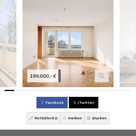
199.000,- €
Facebook
(Twitter)
Notizblock (
)
merken
drucken