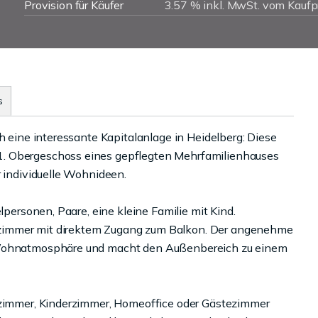
Provision für Käufer
3.57 % inkl. MwSt. vom Kaufp
s
h eine interessante Kapitalanlage in Heidelberg: Diese
1. Obergeschoss eines gepflegten Mehrfamilienhauses
r individuelle Wohnideen.
lpersonen, Paare, eine kleine Familie mit Kind.
zimmer mit direktem Zugang zum Balkon. Der angenehme
e Wohnatmosphäre und macht den Außenbereich zu einem
afzimmer, Kinderzimmer, Homeoffice oder Gästezimmer