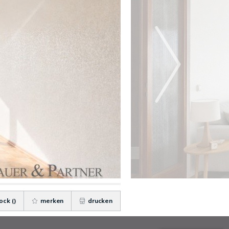
ock (
)
merken
drucken