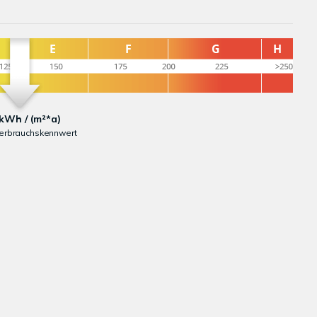
kWh / (m²*a)
erbrauchskennwert