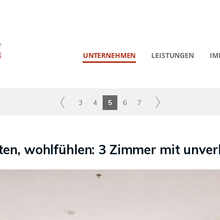
UNTERNEHMEN
LEISTUNGEN
IM
3
4
5
6
7
en, wohlfühlen: 3 Zimmer mit unve