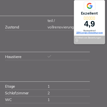
Exzellent
teil /
4,9
Zustand
vollrenovierungsbedürftig
Basierend auf
109 Google-Bewertungen
Echtheit von Bewertungen
Haustiere
Etage
1
Schlafzimmer
2
WC
1