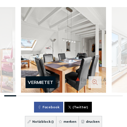
VERMIETET
Facebook
(Twitter)
Notizblock (
)
merken
drucken