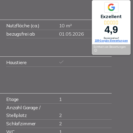
Exzellent
Nutzfläche (ca.)
10 m²
4,9
bezugsfrei ab
01.05.2026
Basierend auf
109 Google-Bewertungen
Echtheit von Bewertungen
Haustiere
Etage
1
Anzahl Garage /
Stellplatz
2
Schlafzimmer
2
WC
1