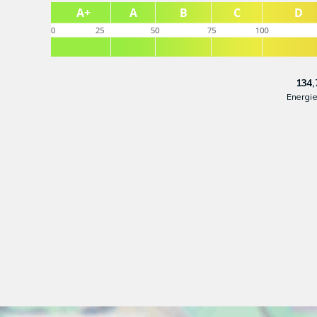
134,
Energi