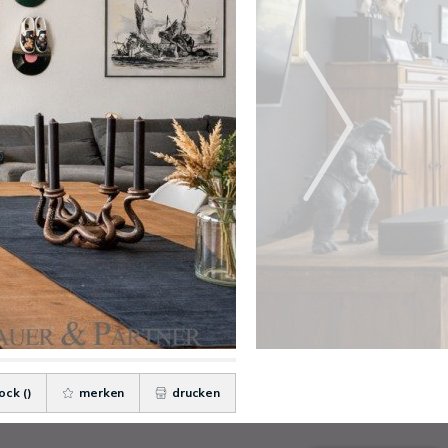
ock (
)
merken
drucken