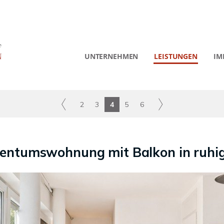
UNTERNEHMEN
LEISTUNGEN
IM
2
3
4
5
6
gentumswohnung mit Balkon in ruhi