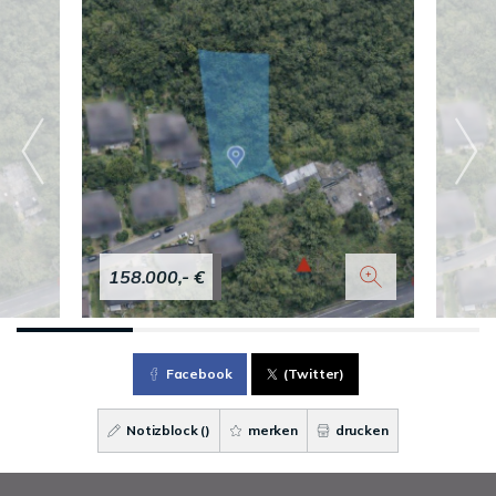
158.000,- €
Facebook
(Twitter)
Notizblock (
)
merken
drucken