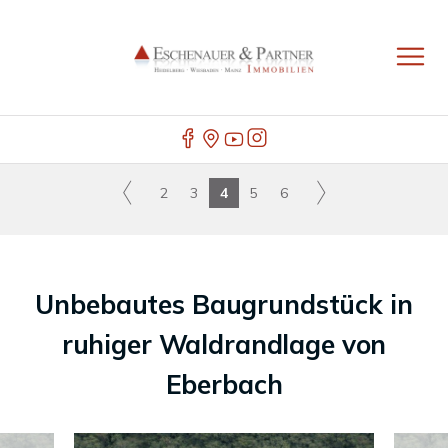
2
3
4
5
6
Unbebautes Baugrundstück in
ruhiger Waldrandlage von
Eberbach