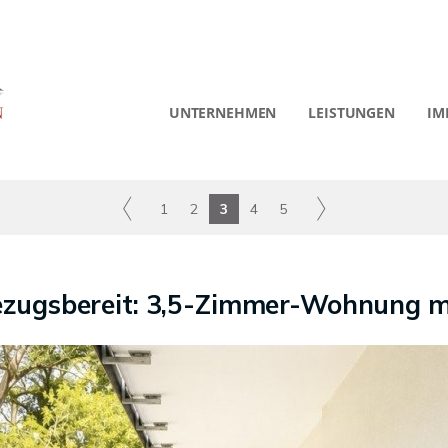
UNTERNEHMEN
LEISTUNGEN
IM
1
2
3
4
5
ezugsbereit: 3,5-Zimmer-Wohnung m