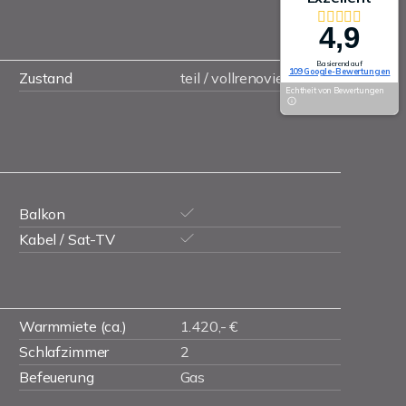
4,9
Basierend auf
109 Google-Bewertungen
Zustand
teil / vollrenoviert
Echtheit von Bewertungen
Balkon
Kabel / Sat-TV
Warmmiete (ca.)
1.420,- €
Schlafzimmer
2
Befeuerung
Gas