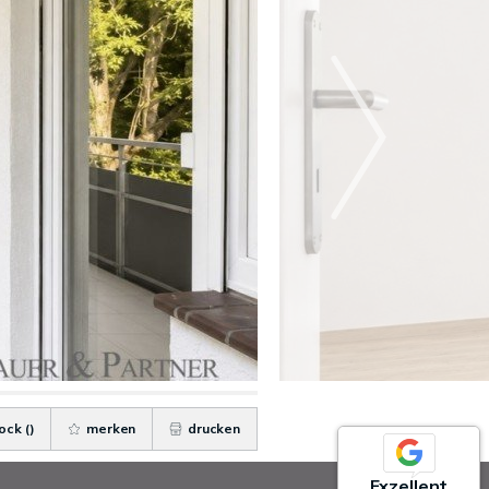
ock (
)
merken
drucken
Exzellent