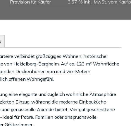
Provision für Käufer
3,57 % inkl. MwSt. vom Kaufp
s
rterre verbindet großzügiges Wohnen, historische
age von Heidelberg-Bergheim. Auf ca. 123 m² Wohnfläche
ckenden Deckenhöhen von rund vier Metern,
lich offenen Wohngefühl.
nung eine elegante und zugleich wohnliche Atmosphäre.
izierten Einzug, während die moderne Einbauküche
und genussvolle Abende bietet. Vier gut geschnittene
 ideal für Paare, Familien oder anspruchsvolle
er Gästezimmer.