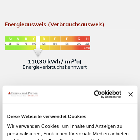
Energieausweis (Verbrauchsausweis)
110,30 kWh / (m²*a)
Energieverbrauchskennwert
Weitere Informationen
Wesentlicher Energieträger
Öl
Diese Webseite verwendet Cookies
Wir verwenden Cookies, um Inhalte und Anzeigen zu
Energieausweis gültig bis
2033-07-29
personalisieren, Funktionen für soziale Medien anbieten
Energieausweis Jahrgang
ab dem 1.5.2014