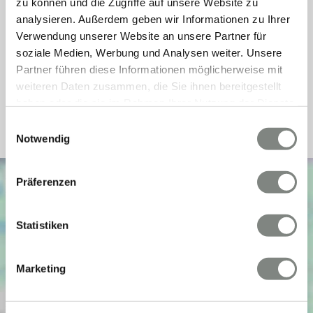
zu können und die Zugriffe auf unsere Website zu
Energieausweis Werteklasse
D
analysieren. Außerdem geben wir Informationen zu Ihrer
Verwendung unserer Website an unsere Partner für
Energieausweis Baujahr
1977
soziale Medien, Werbung und Analysen weiter. Unsere
Energieausweis Gebäudeart
Wohngebäude
Partner führen diese Informationen möglicherweise mit
Heizung
Zentralheizung
weiteren Daten zusammen, die Sie ihnen bereitgestellt
haben oder die sie im Rahmen Ihrer Nutzung der Dienste
Befeuerung
Öl
gesammelt haben. Sie geben Einwilligung zu unseren
Einwilligungsauswahl
Cookies, wenn Sie unsere Webseite weiterhin nutzen.
Notwendig
Präferenzen
Statistiken
Marketing