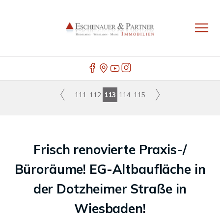
111
112
113
114
115
Frisch renovierte Praxis-/
Büroräume! EG-Altbaufläche in
der Dotzheimer Straße in
Wiesbaden!