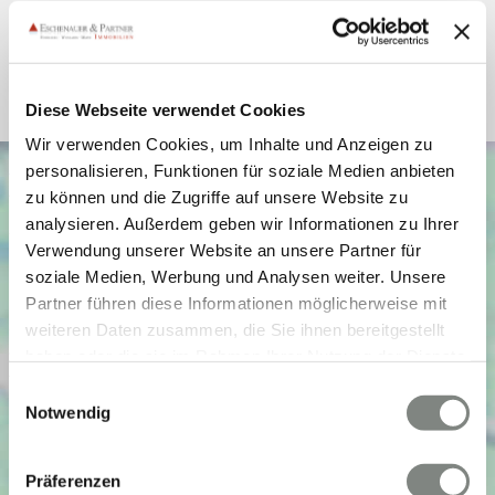
Heizung
Zentralheizung
Befeuerung
Gas
Diese Webseite verwendet Cookies
Wir verwenden Cookies, um Inhalte und Anzeigen zu
personalisieren, Funktionen für soziale Medien anbieten
zu können und die Zugriffe auf unsere Website zu
analysieren. Außerdem geben wir Informationen zu Ihrer
Verwendung unserer Website an unsere Partner für
soziale Medien, Werbung und Analysen weiter. Unsere
Partner führen diese Informationen möglicherweise mit
weiteren Daten zusammen, die Sie ihnen bereitgestellt
haben oder die sie im Rahmen Ihrer Nutzung der Dienste
gesammelt haben. Sie geben Einwilligung zu unseren
Einwilligungsauswahl
Cookies, wenn Sie unsere Webseite weiterhin nutzen.
Notwendig
Präferenzen