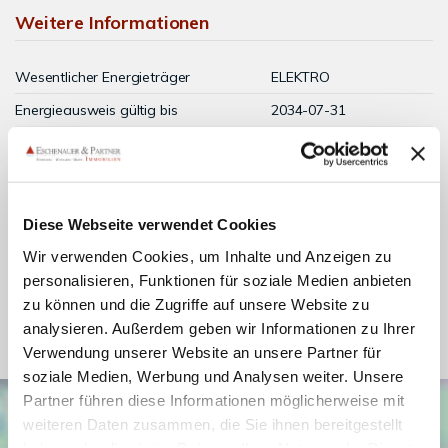
Weitere Informationen
Wesentlicher Energieträger
ELEKTRO
Energieausweis gültig bis
2034-07-31
Energieausweis Jahrgang
ab dem 1.5.2014
Energieausweis Werteklasse
G
Energieausweis Baujahr
1976
Diese Webseite verwendet Cookies
Energieausweis Gebäudeart
Wohngebäude
Wir verwenden Cookies, um Inhalte und Anzeigen zu
Heizung
Ofenheizung
personalisieren, Funktionen für soziale Medien anbieten
zu können und die Zugriffe auf unsere Website zu
Befeuerung
Elektro
analysieren. Außerdem geben wir Informationen zu Ihrer
Verwendung unserer Website an unsere Partner für
soziale Medien, Werbung und Analysen weiter. Unsere
Partner führen diese Informationen möglicherweise mit
weiteren Daten zusammen, die Sie ihnen bereitgestellt
haben oder die sie im Rahmen Ihrer Nutzung der Dienste