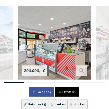
200.000,- €
Facebook
(Twitter)
Notizblock (
)
merken
drucken