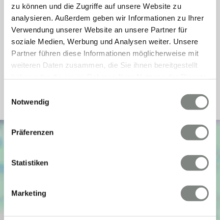
Energieausweis Jahrgang
ab dem 1.5.2014
zu können und die Zugriffe auf unsere Website zu
analysieren. Außerdem geben wir Informationen zu Ihrer
Energieausweis Werteklasse
F
Verwendung unserer Website an unsere Partner für
Energieausweis Baujahr
1956
soziale Medien, Werbung und Analysen weiter. Unsere
Energieausweis Gebäudeart
Wohngebäude
Partner führen diese Informationen möglicherweise mit
weiteren Daten zusammen, die Sie ihnen bereitgestellt
Heizung
Zentralheizung
haben oder die sie im Rahmen Ihrer Nutzung der Dienste
Befeuerung
Gas
gesammelt haben. Sie geben Einwilligung zu unseren
Einwilligungsauswahl
Cookies, wenn Sie unsere Webseite weiterhin nutzen.
Notwendig
Präferenzen
Statistiken
Marketing