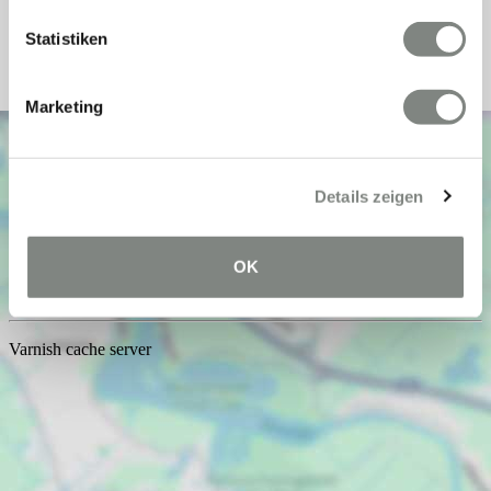
Befeuerung
Gas
Statistiken
Marketing
Details zeigen
OK