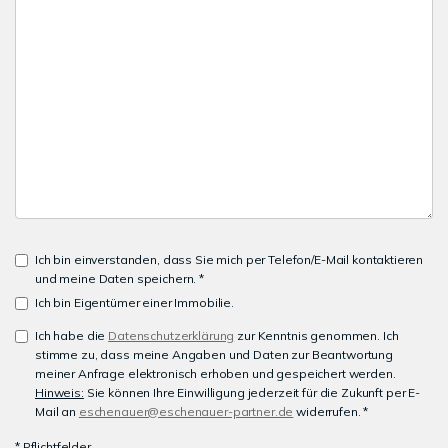
Ich bin einverstanden, dass Sie mich per Telefon/E-Mail kontaktieren
und meine Daten speichern. *
Ich bin Eigentümer einer Immobilie.
Ich habe die
Datenschutzerklärung
zur Kenntnis genommen. Ich
stimme zu, dass meine Angaben und Daten zur Beantwortung
meiner Anfrage elektronisch erhoben und gespeichert werden.
Hinweis:
Sie können Ihre Einwilligung jederzeit für die Zukunft per E-
Mail an
eschenauer@eschenauer-partner.de
widerrufen. *
* Pflichtfelder