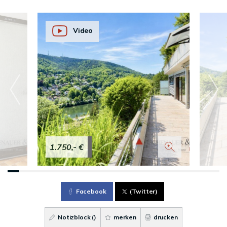
Video
1.750,- €
Facebook
(Twitter)
Notizblock (
)
merken
drucken