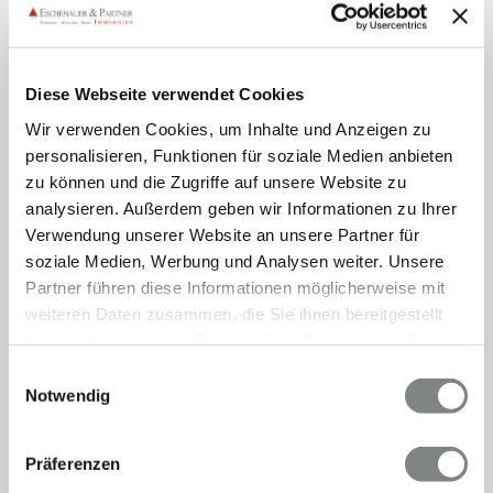
133,40 kWh / (m²*a)
Diese Webseite verwendet Cookies
Endenergiebedarf
Wir verwenden Cookies, um Inhalte und Anzeigen zu
personalisieren, Funktionen für soziale Medien anbieten
zu können und die Zugriffe auf unsere Website zu
analysieren. Außerdem geben wir Informationen zu Ihrer
Weitere Informationen
Verwendung unserer Website an unsere Partner für
soziale Medien, Werbung und Analysen weiter. Unsere
Wesentlicher Energieträger
GAS
Partner führen diese Informationen möglicherweise mit
Energieausweis gültig bis
2028-04-15
weiteren Daten zusammen, die Sie ihnen bereitgestellt
haben oder die sie im Rahmen Ihrer Nutzung der Dienste
Energieausweis Jahrgang
ab dem 1.5.2014
gesammelt haben. Sie geben Einwilligung zu unseren
Einwilligungsauswahl
Energieausweis Werteklasse
E
Cookies, wenn Sie unsere Webseite weiterhin nutzen.
Notwendig
Energieausweis Baujahr
1974
Energieausweis Gebäudeart
Wohngebäude
Präferenzen
Heizung
Zentralheizung