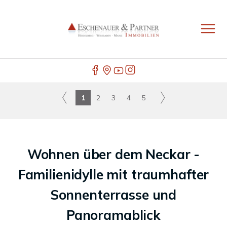
1
2
3
4
5
Wohnen über dem Neckar -
Familienidylle mit traumhafter
Sonnenterrasse und
Panoramablick