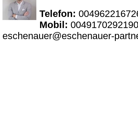
Telefon:
00496221672
Mobil:
004917029219
eschenauer@eschenauer-partne