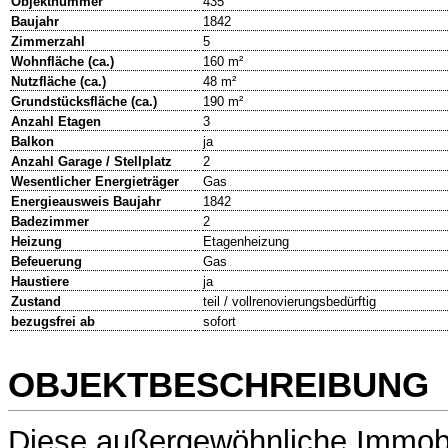
Objektnummer
435
Baujahr
1842
Zimmerzahl
5
Wohnfläche (ca.)
160 m²
Nutzfläche (ca.)
48 m²
Grundstücksfläche (ca.)
190 m²
Anzahl Etagen
3
Balkon
ja
Anzahl Garage / Stellplatz
2
Wesentlicher Energieträger
Gas
Energieausweis Baujahr
1842
Badezimmer
2
Heizung
Etagenheizung
Befeuerung
Gas
Haustiere
ja
Zustand
teil / vollrenovierungsbedürftig
bezugsfrei ab
sofort
OBJEKTBESCHREIBUNG
Diese außergewöhnliche Immobili